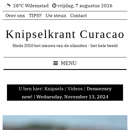
28°C Wilemstad
vrijdag, 7 augustus 2026
Over ons
TIPS?
Uw steun
Contact
Knipselkrant Curacao
Sinds 2010 het nieuws van de eilanden - het hele beeld
MENU
U ben hier:
Knipsels
/
Videos
/
Democracy
now! | Wednesday, November 13, 2024