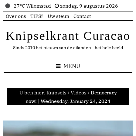
27°C Wilemstad
zondag, 9 augustus 2026
Over ons
TIPS?
Uw steun
Contact
Knipselkrant Curacao
Sinds 2010 het nieuws van de eilanden - het hele beeld
MENU
U ben hier:
Knipsels
/
Videos
/
Democracy
now! | Wednesday, January 24, 2024