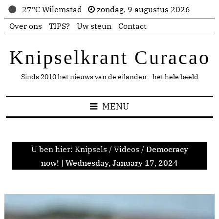
27°C Wilemstad
zondag, 9 augustus 2026
Over ons
TIPS?
Uw steun
Contact
Knipselkrant Curacao
Sinds 2010 het nieuws van de eilanden - het hele beeld
MENU
U ben hier:
Knipsels
/
Videos
/
Democracy
now! | Wednesday, January 17, 2024