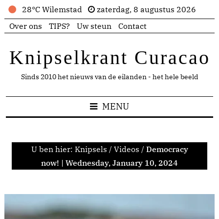
28°C Wilemstad
zaterdag, 8 augustus 2026
Over ons
TIPS?
Uw steun
Contact
Knipselkrant Curacao
Sinds 2010 het nieuws van de eilanden - het hele beeld
MENU
U ben hier:
Knipsels
/
Videos
/
Democracy
now! | Wednesday, January 10, 2024