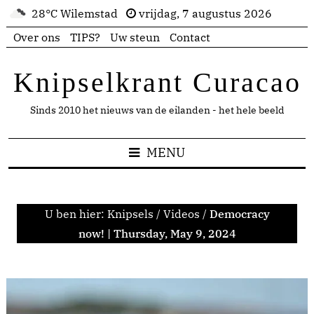
28°C Wilemstad
vrijdag, 7 augustus 2026
Over ons
TIPS?
Uw steun
Contact
Knipselkrant Curacao
Sinds 2010 het nieuws van de eilanden - het hele beeld
MENU
U ben hier:
Knipsels
/
Videos
/
Democracy
now! | Thursday, May 9, 2024