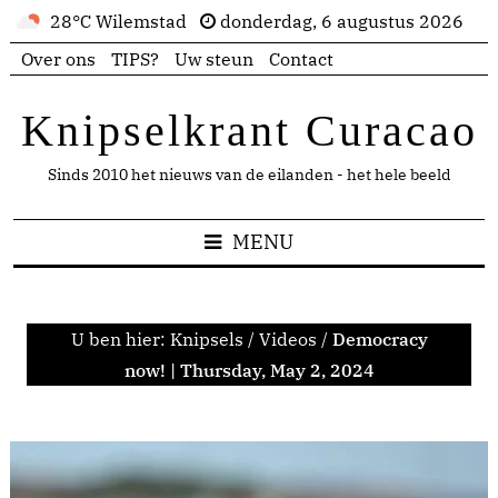
28°C Wilemstad
donderdag, 6 augustus 2026
Over ons
TIPS?
Uw steun
Contact
Knipselkrant Curacao
Sinds 2010 het nieuws van de eilanden - het hele beeld
MENU
U ben hier:
Knipsels
/
Videos
/
Democracy
now! | Thursday, May 2, 2024