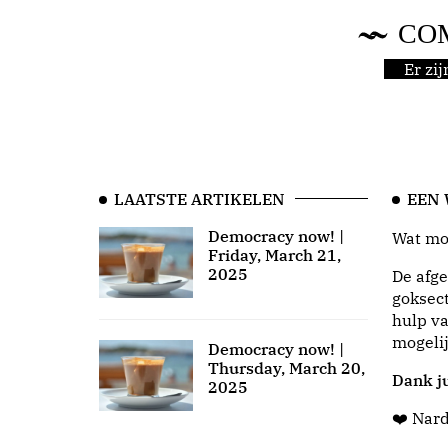
CO
Er zi
LAATSTE ARTIKELEN
EEN
Democracy now! |
Wat moo
Friday, March 21,
2025
De afge
goksect
hulp va
mogeli
Democracy now! |
Thursday, March 20,
Dank ju
2025
❤️ Nar