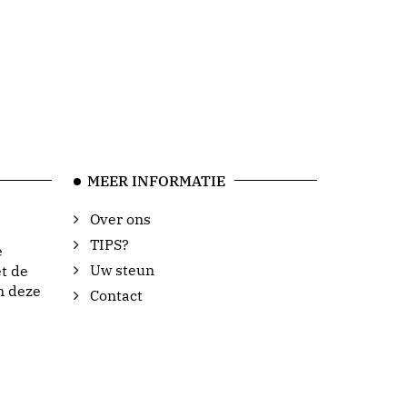
MEER INFORMATIE
Over ons
TIPS?
e
Uw steun
t de
n deze
Contact