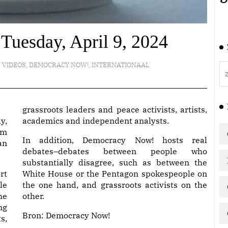
Tuesday, April 9, 2024
VIDEOS
,
DEMOCRACY NOW!
,
INTERNATIONAAL
grassroots leaders and peace activists, artists,
y,
academics and independent analysts.
am
In addition, Democracy Now! hosts real
an
debates–debates between people who
substantially disagree, such as between the
rt
White House or the Pentagon spokespeople on
le
the one hand, and grassroots activists on the
he
other.
ng
Bron:
Democracy Now!
s,