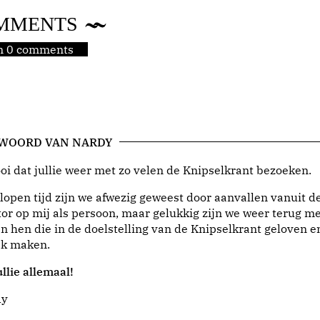
MMENTS
jn 0 comments
 WOORD VAN NARDY
i dat jullie weer met zo velen de Knipselkrant bezoeken.
lopen tijd zijn we afwezig geweest door aanvallen vanuit d
or op mij als persoon, maar gelukkig zijn we weer terug me
n hen die in de doelstelling van de Knipselkrant geloven e
jk maken.
llie allemaal!
dy