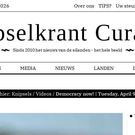
2026
Over ons
TIPS?
Uw steu
pselkrant Cur
Sinds 2010 het nieuws van de eilanden - het hele beeld
S
MEDIA
NIEUWS
LANDEN
hier:
Knipsels
/
Videos
/
Democracy now! | Tuesday, April 