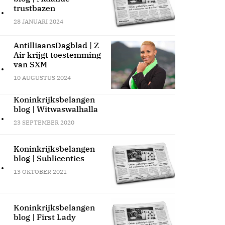
.
trustbazen
28 JANUARI 2024
AntilliaansDagblad | Z
Air krijgt toestemming
.
van SXM
10 AUGUSTUS 2024
Koninkrijksbelangen
blog | Witwaswalhalla
.
23 SEPTEMBER 2020
Koninkrijksbelangen
blog | Sublicenties
.
13 OKTOBER 2021
Koninkrijksbelangen
blog | First Lady
.