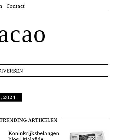
n
Contact
acao
DIVERSEN
9, 2024
TRENDING ARTIKELEN
Koninkrijksbelangen
blog | Malafide