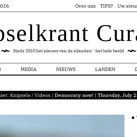
2026
Over ons
TIPS?
Uw steu
pselkrant Cur
Sinds 2010 het nieuws van de eilanden - het hele beeld
S
MEDIA
NIEUWS
LANDEN
hier:
Knipsels
/
Videos
/
Democracy now! | Thursday, July 2