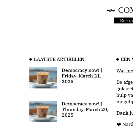
CO
Er zi
LAATSTE ARTIKELEN
EEN
Democracy now! |
Wat moo
Friday, March 21,
2025
De afge
goksect
hulp va
mogeli
Democracy now! |
Thursday, March 20,
Dank ju
2025
❤️ Nar