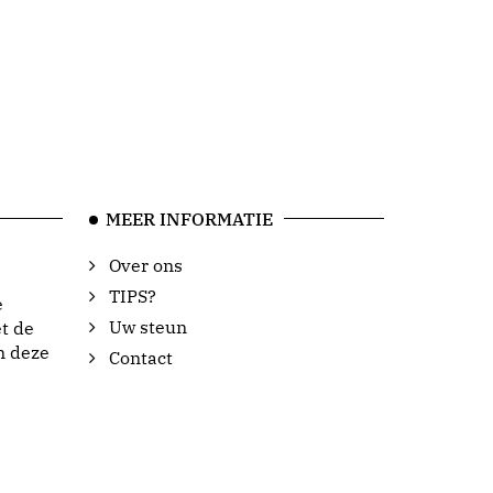
MEER INFORMATIE
Over ons
TIPS?
e
Uw steun
t de
n deze
Contact