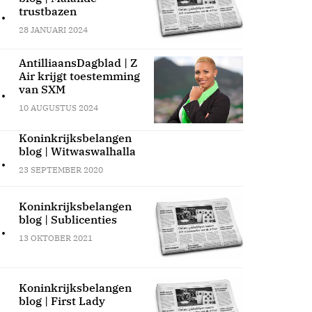
.
trustbazen
28 JANUARI 2024
AntilliaansDagblad | Z
Air krijgt toestemming
.
van SXM
10 AUGUSTUS 2024
Koninkrijksbelangen
blog | Witwaswalhalla
.
23 SEPTEMBER 2020
Koninkrijksbelangen
blog | Sublicenties
.
13 OKTOBER 2021
Koninkrijksbelangen
blog | First Lady
.