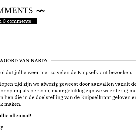
MMENTS
jn 0 comments
 WOORD VAN NARDY
i dat jullie weer met zo velen de Knipselkrant bezoeken.
lopen tijd zijn we afwezig geweest door aanvallen vanuit d
or op mij als persoon, maar gelukkig zijn we weer terug me
n hen die in de doelstelling van de Knipselkrant geloven e
jk maken.
llie allemaal!
dy