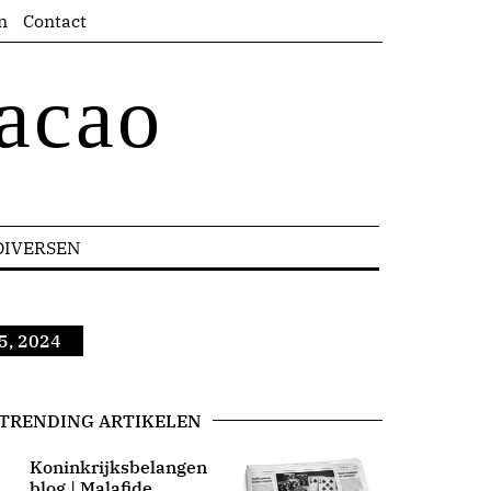
n
Contact
acao
DIVERSEN
5, 2024
TRENDING ARTIKELEN
Koninkrijksbelangen
blog | Malafide