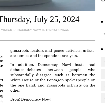
hursday, July 25, 2024
VIDEOS
,
DEMOCRACY NOW!
,
INTERNATIONAAL
grassroots leaders and peace activists, artists,
y,
academics and independent analysts.
am
In addition, Democracy Now! hosts real
an
debates–debates between people who
substantially disagree, such as between the
rt
White House or the Pentagon spokespeople on
le
the one hand, and grassroots activists on the
he
other.
ng
Bron:
Democracy Now!
s,