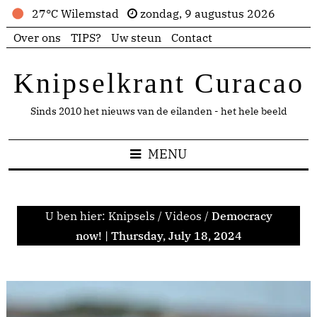
27°C Wilemstad
zondag, 9 augustus 2026
Over ons
TIPS?
Uw steun
Contact
Knipselkrant Curacao
Sinds 2010 het nieuws van de eilanden - het hele beeld
MENU
U ben hier:
Knipsels
/
Videos
/
Democracy
now! | Thursday, July 18, 2024