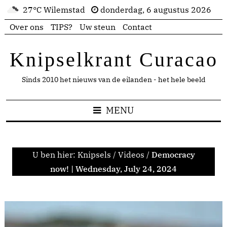
27°C Wilemstad
donderdag, 6 augustus 2026
Over ons
TIPS?
Uw steun
Contact
Knipselkrant Curacao
Sinds 2010 het nieuws van de eilanden - het hele beeld
MENU
U ben hier:
Knipsels
/
Videos
/
Democracy
now! | Wednesday, July 24, 2024