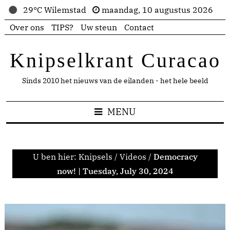
29°C Wilemstad
maandag, 10 augustus 2026
Over ons
TIPS?
Uw steun
Contact
Knipselkrant Curacao
Sinds 2010 het nieuws van de eilanden - het hele beeld
MENU
U ben hier:
Knipsels
/
Videos
/
Democracy
now! | Tuesday, July 30, 2024