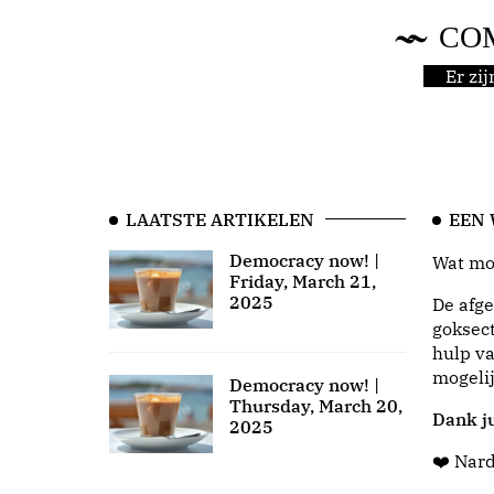
CO
Er zi
LAATSTE ARTIKELEN
EEN
Democracy now! |
Wat moo
Friday, March 21,
2025
De afge
goksect
hulp va
mogeli
Democracy now! |
Thursday, March 20,
Dank ju
2025
❤️ Nar