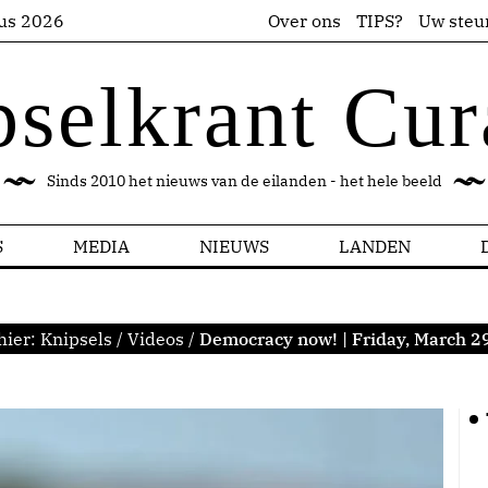
us 2026
Over ons
TIPS?
Uw steu
pselkrant Cur
Sinds 2010 het nieuws van de eilanden - het hele beeld
S
MEDIA
NIEUWS
LANDEN
hier:
Knipsels
/
Videos
/
Democracy now! | Friday, March 2