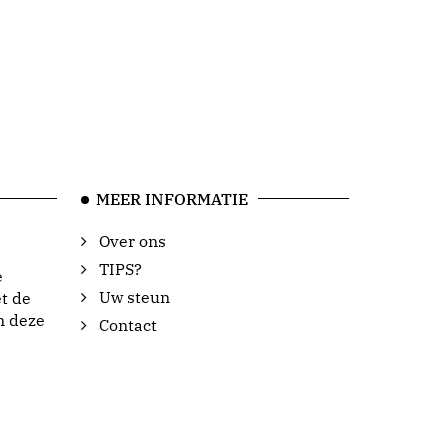
MEER INFORMATIE
Over ons
TIPS?
e
Uw steun
t de
n deze
Contact