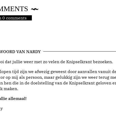
MMENTS
jn 0 comments
 WOORD VAN NARDY
i dat jullie weer met zo velen de Knipselkrant bezoeken.
lopen tijd zijn we afwezig geweest door aanvallen vanuit d
or op mij als persoon, maar gelukkig zijn we weer terug me
n hen die in de doelstelling van de Knipselkrant geloven e
jk maken.
llie allemaal!
dy