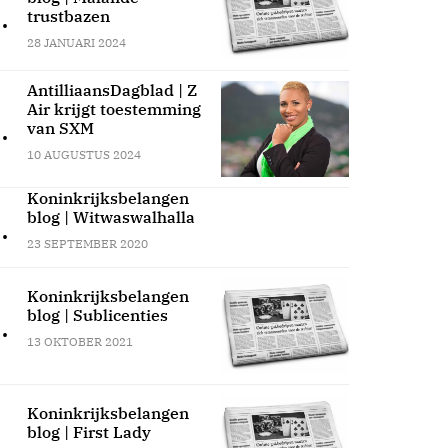
.
trustbazen
28 JANUARI 2024
AntilliaansDagblad | Z
Air krijgt toestemming
.
van SXM
10 AUGUSTUS 2024
Koninkrijksbelangen
blog | Witwaswalhalla
.
23 SEPTEMBER 2020
Koninkrijksbelangen
blog | Sublicenties
.
13 OKTOBER 2021
Koninkrijksbelangen
blog | First Lady
.