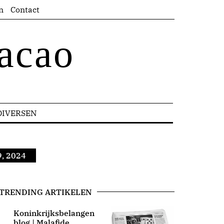
n
Contact
acao
DIVERSEN
9, 2024
TRENDING ARTIKELEN
Koninkrijksbelangen
blog | Malafide