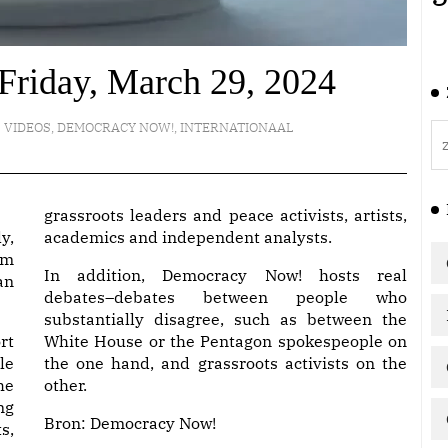
Friday, March 29, 2024
VIDEOS
,
DEMOCRACY NOW!
,
INTERNATIONAAL
grassroots leaders and peace activists, artists,
y,
academics and independent analysts.
am
In addition, Democracy Now! hosts real
an
debates–debates between people who
substantially disagree, such as between the
rt
White House or the Pentagon spokespeople on
le
the one hand, and grassroots activists on the
he
other.
ng
Bron:
Democracy Now!
s,