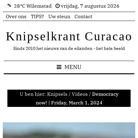
28°C Wilemstad
vrijdag, 7 augustus 2026
Over ons
TIPS?
Uw steun
Contact
Knipselkrant Curacao
Sinds 2010 het nieuws van de eilanden - het hele beeld
MENU
U ben hier:
Knipsels
/
Videos
/
Democracy
now! | Friday, March 1, 2024