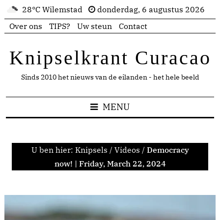
28°C Wilemstad
donderdag, 6 augustus 2026
Over ons
TIPS?
Uw steun
Contact
Knipselkrant Curacao
Sinds 2010 het nieuws van de eilanden - het hele beeld
MENU
U ben hier:
Knipsels
/
Videos
/
Democracy
now! | Friday, March 22, 2024