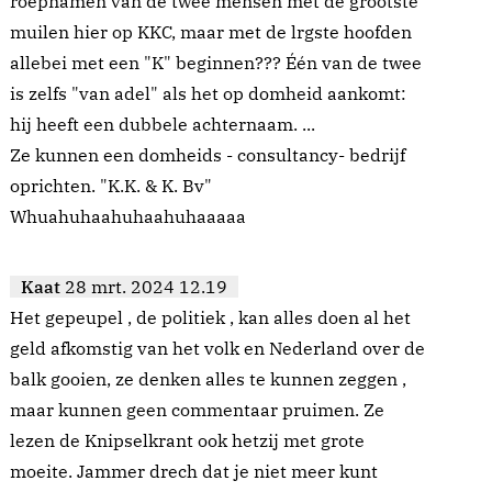
roepnamen van de twee mensen met de grootste
muilen hier op KKC, maar met de lrgste hoofden
allebei met een "K" beginnen??? Één van de twee
is zelfs "van adel" als het op domheid aankomt:
hij heeft een dubbele achternaam. ...
Ze kunnen een domheids - consultancy- bedrijf
oprichten. "K.K. & K. Bv"
Whuahuhaahuhaahuhaaaaa
Kaat
28 mrt. 2024 12.19
Het gepeupel , de politiek , kan alles doen al het
geld afkomstig van het volk en Nederland over de
balk gooien, ze denken alles te kunnen zeggen ,
maar kunnen geen commentaar pruimen. Ze
lezen de Knipselkrant ook hetzij met grote
moeite. Jammer drech dat je niet meer kunt