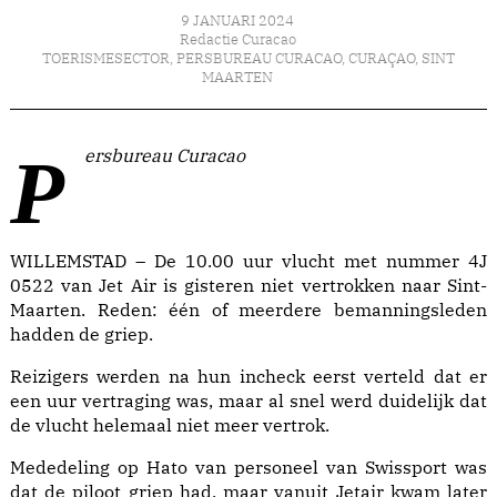
9 JANUARI 2024
Redactie Curacao
TOERISMESECTOR
,
PERSBUREAU CURACAO
,
CURAÇAO
,
SINT
MAARTEN
Persbureau Curacao
WILLEMSTAD – De 10.00 uur vlucht met nummer 4J
0522 van Jet Air is gisteren niet vertrokken naar Sint-
Maarten. Reden: één of meerdere bemanningsleden
hadden de griep.
Reizigers werden na hun incheck eerst verteld dat er
een uur vertraging was, maar al snel werd duidelijk dat
de vlucht helemaal niet meer vertrok.
Mededeling op Hato van personeel van Swissport was
dat de piloot griep had, maar vanuit Jetair kwam later