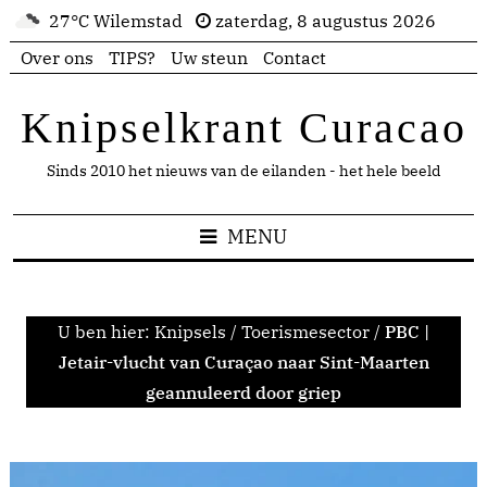
27°C Wilemstad
zaterdag, 8 augustus 2026
Over ons
TIPS?
Uw steun
Contact
Knipselkrant Curacao
Sinds 2010 het nieuws van de eilanden - het hele beeld
MENU
U ben hier:
Knipsels
/
Toerismesector
/
PBC |
Jetair-vlucht van Curaçao naar Sint-Maarten
geannuleerd door griep