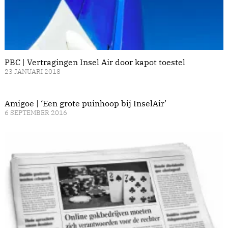
PBC | Vertragingen Insel Air door kapot toestel
23 JANUARI 2018
Amigoe | ‘Een grote puinhoop bij InselAir’
6 SEPTEMBER 2016