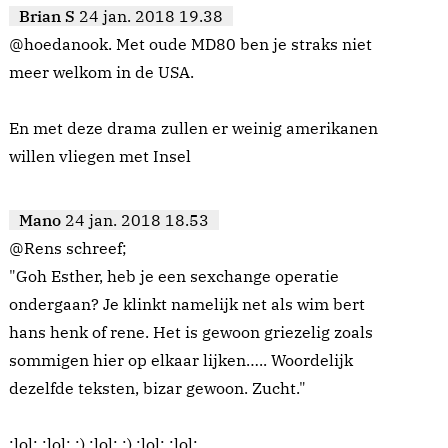
Brian S
24 jan. 2018 19.38
@hoedanook. Met oude MD80 ben je straks niet
meer welkom in de USA.
En met deze drama zullen er weinig amerikanen
willen vliegen met Insel
Mano
24 jan. 2018 18.53
@Rens schreef;
"Goh Esther, heb je een sexchange operatie
ondergaan? Je klinkt namelijk net als wim bert
hans henk of rene. Het is gewoon griezelig zoals
sommigen hier op elkaar lijken….. Woordelijk
dezelfde teksten, bizar gewoon. Zucht."
:lol: :lol: :) :lol: :) :lol: :lol: