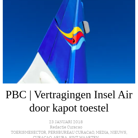
PBC | Vertragingen Insel Air
door kapot toestel
23 JANUARI 2018
Redactie Curacao
TOERISMESECTOR
,
PERSBUREAU CURACAO
,
MEDIA
,
NIEUWS
,
CURAÇAO
,
ARUBA
,
SINT MAARTEN