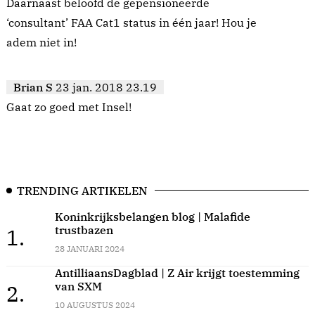
Daarnaast beloofd de gepensioneerde
‘consultant’ FAA Cat1 status in één jaar! Hou je
adem niet in!
Brian S
23 jan. 2018 23.19
Gaat zo goed met Insel!
TRENDING ARTIKELEN
Koninkrijksbelangen blog | Malafide
trustbazen
1.
28 JANUARI 2024
AntilliaansDagblad | Z Air krijgt toestemming
van SXM
2.
10 AUGUSTUS 2024