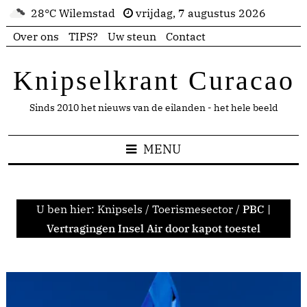
28°C Wilemstad
vrijdag, 7 augustus 2026
Over ons
TIPS?
Uw steun
Contact
Knipselkrant Curacao
Sinds 2010 het nieuws van de eilanden - het hele beeld
MENU
U ben hier:
Knipsels
/
Toerismesector
/
PBC |
Vertragingen Insel Air door kapot toestel