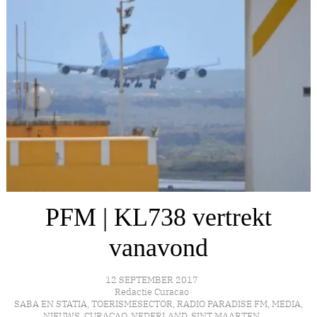
PFM | KL738 vertrekt
vanavond
12 SEPTEMBER 2017
Redactie Curacao
SABA EN STATIA
,
TOERISMESECTOR
,
RADIO PARADISE FM
,
MEDIA
,
NIEUWS
,
CURAÇAO
,
NEDERLAND
,
SINT MAARTEN