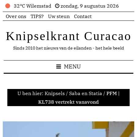
32°C Wilemstad
zondag, 9 augustus 2026
Over ons
TIPS?
Uw steun
Contact
Knipselkrant Curacao
Sinds 2010 het nieuws van de eilanden - het hele beeld
MENU
U ben hier:
Knipsels
/
Saba en Statia
/
PFM |
KL738 vertrekt vanavond