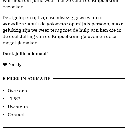
Wat mooi dat jullie weer met zo velen de Knipselkrant
bezoeken.
De afgelopen tijd zijn we afwezig geweest door
aanvallen vanuit de goksector op mij als persoon, maar
gelukkig zijn we weer terug met de hulp van hen die in
de doelstelling van de Knipselkrant geloven en deze
mogelijk maken.
Dank jullie allemaal!
❤️ Nardy
MEER INFORMATIE
Over ons
TIPS?
Uw steun
Contact