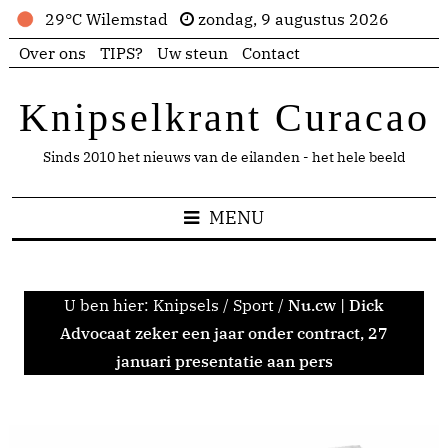
29°C Wilemstad
zondag, 9 augustus 2026
Over ons
TIPS?
Uw steun
Contact
Knipselkrant Curacao
Sinds 2010 het nieuws van de eilanden - het hele beeld
MENU
U ben hier:
Knipsels
/
Sport
/
Nu.cw | Dick
Advocaat zeker een jaar onder contract, 27
januari presentatie aan pers