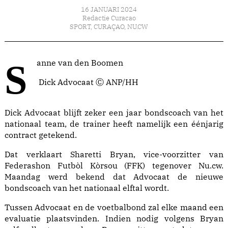
16 JANUARI 2024
Redactie Curacao
SPORT
,
CURAÇAO
,
NU.CW
Sanne van den Boomen
Dick Advocaat Ⓒ ANP/HH
Dick Advocaat blijft zeker een jaar bondscoach van het
nationaal team, de trainer heeft namelijk een éénjarig
contract getekend.
Dat verklaart Sharetti Bryan, vice-voorzitter van
Federashon Futbòl Kòrsou (FFK) tegenover Nu.cw.
Maandag werd bekend dat Advocaat de nieuwe
bondscoach van het nationaal elftal wordt.
Tussen Advocaat en de voetbalbond zal elke maand een
evaluatie plaatsvinden. Indien nodig volgens Bryan