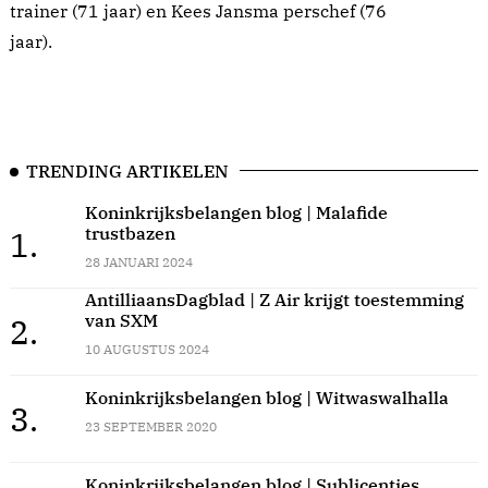
trainer (71 jaar) en Kees Jansma perschef (76
jaar).
TRENDING ARTIKELEN
Koninkrijksbelangen blog | Malafide
trustbazen
1.
28 JANUARI 2024
AntilliaansDagblad | Z Air krijgt toestemming
van SXM
2.
10 AUGUSTUS 2024
Koninkrijksbelangen blog | Witwaswalhalla
3.
23 SEPTEMBER 2020
Koninkrijksbelangen blog | Sublicenties