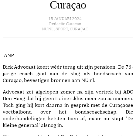
Curaçao
15 JANUARI 2024
Redactie Curacao
NU.NL
,
SPORT
,
CURAÇAO
ANP
Dick Advocaat keert wéér terug uit zijn pensioen. De 76-
jarige coach gaat aan de slag als bondscoach van
Curaçao, bevestigen bronnen aan NU.nl.
Advocaat zei afgelopen zomer na zijn vertrek bij ADO
Den Haag dat hij geen trainersklus meer zou aannemen.
Toch ging hij kort daarna in gesprek met de Curaçaose
voetbalbond over het bondscoachschap. Die
onderhandelingen ketsten toen af, maar nu stapt 'De
kleine generaal' alsnog in.