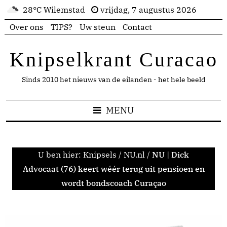
28°C Wilemstad
vrijdag, 7 augustus 2026
Over ons
TIPS?
Uw steun
Contact
Knipselkrant Curacao
Sinds 2010 het nieuws van de eilanden - het hele beeld
MENU
U ben hier:
Knipsels
/
NU.nl
/
NU | Dick
Advocaat (76) keert wéér terug uit pensioen en
wordt bondscoach Curaçao