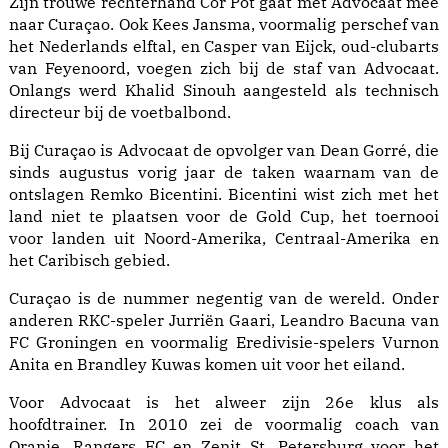
Zijn trouwe rechterhand Cor Pot gaat met Advocaat mee
naar Curaçao. Ook Kees Jansma, voormalig perschef van
het Nederlands elftal, en Casper van Eijck, oud-clubarts
van Feyenoord, voegen zich bij de staf van Advocaat.
Onlangs werd Khalid Sinouh aangesteld als technisch
directeur bij de voetbalbond.
Bij Curaçao is Advocaat de opvolger van Dean Gorré, die
sinds augustus vorig jaar de taken waarnam van de
ontslagen Remko Bicentini. Bicentini wist zich met het
land niet te plaatsen voor de Gold Cup, het toernooi
voor landen uit Noord-Amerika, Centraal-Amerika en
het Caribisch gebied.
Curaçao is de nummer negentig van de wereld. Onder
anderen RKC-speler Jurriën Gaari, Leandro Bacuna van
FC Groningen en voormalig Eredivisie-spelers Vurnon
Anita en Brandley Kuwas komen uit voor het eiland.
Voor Advocaat is het alweer zijn 26e klus als
hoofdtrainer. In 2010 zei de voormalig coach van
Oranje, Rangers FC en Zenit St. Petersburg voor het