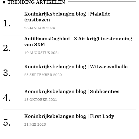
TRENDING ARTIKELEN
Koninkrijksbelangen blog | Malafide
trustbazen
1.
28 JANUARI 2024
AntilliaansDagblad | Z Air krijgt toestemming
van SXM
2.
10 AUGUSTUS 2024
Koninkrijksbelangen blog | Witwaswalhalla
3.
23 SEPTEMBER 2020
Koninkrijksbelangen blog | Sublicenties
4.
13 OKTOBER 2021
Koninkrijksbelangen blog | First Lady
5.
21 MEI 2023