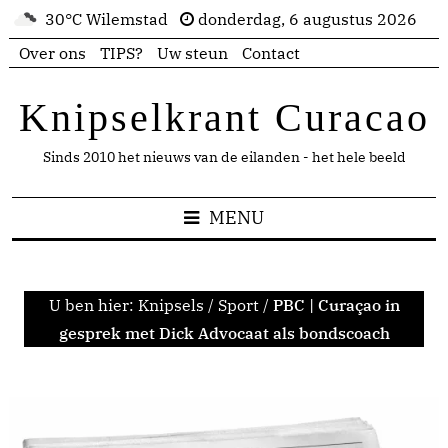
30°C Wilemstad
donderdag, 6 augustus 2026
Over ons
TIPS?
Uw steun
Contact
Knipselkrant Curacao
Sinds 2010 het nieuws van de eilanden - het hele beeld
MENU
U ben hier:
Knipsels
/
Sport
/
PBC | Curaçao in
gesprek met Dick Advocaat als bondscoach