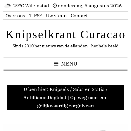
29°C Wilemstad
donderdag, 6 augustus 2026
Over ons
TIPS?
Uw steun
Contact
Knipselkrant Curacao
Sinds 2010 het nieuws van de eilanden - het hele beeld
MENU
U ben hier:
Knipsels
/
Saba en Statia
/
AntilliaansDagblad | Op weg naar een
gelijkwaardig zorgniveau