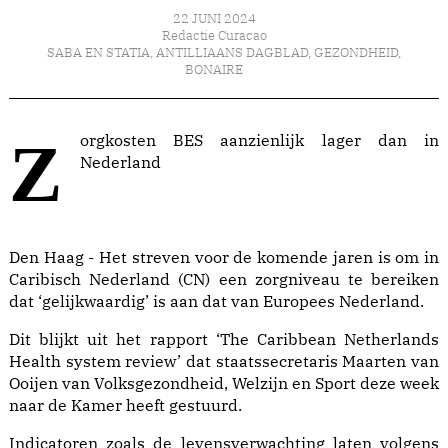
22 JUNI 2024
Redactie Curacao
SABA EN STATIA
,
ANTILLIAANS DAGBLAD
,
GEZONDHEID
,
BONAIRE
Zorgkosten BES aanzienlijk lager dan in
Nederland
Den Haag - Het streven voor de komende jaren is om in
Caribisch Nederland (CN) een zorgniveau te bereiken
dat ‘gelijkwaardig’ is aan dat van Europees Nederland.
Dit blijkt uit het rapport ‘The Caribbean Netherlands
Health system review’ dat staatssecretaris Maarten van
Ooijen van Volksgezondheid, Welzijn en Sport deze week
naar de Kamer heeft gestuurd.
Indicatoren zoals de levensverwachting laten volgens