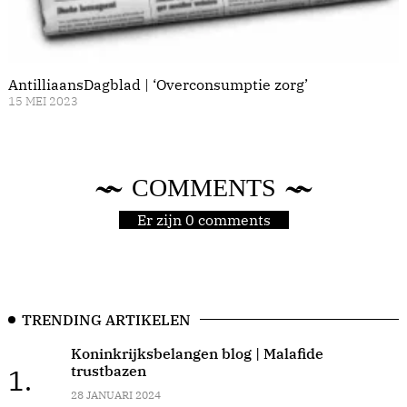
AntilliaansDagblad | ‘Overconsumptie zorg’
15 MEI 2023
COMMENTS
Er zijn 0 comments
TRENDING ARTIKELEN
Koninkrijksbelangen blog | Malafide
trustbazen
1.
28 JANUARI 2024