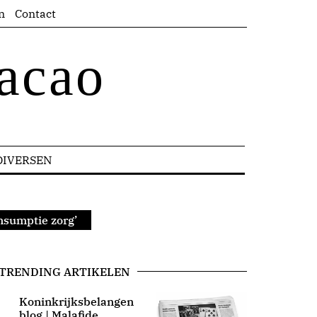
n
Contact
acao
DIVERSEN
nsumptie zorg’
TRENDING ARTIKELEN
Koninkrijksbelangen
blog | Malafide