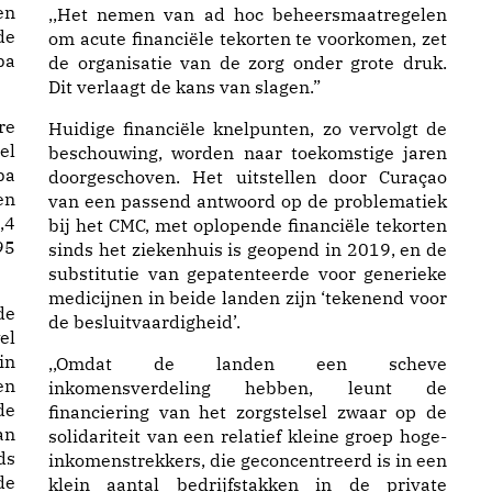
en
,,Het nemen van ad hoc beheersmaatregelen
de
om acute financiële tekorten te voorkomen, zet
ba
de organisatie van de zorg onder grote druk.
Dit verlaagt de kans van slagen.”
re
Huidige financiële knelpunten, zo vervolgt de
el
beschouwing, worden naar toekomstige jaren
ba
doorgeschoven. Het uitstellen door Curaçao
en
van een passend antwoord op de problematiek
,4
bij het CMC, met oplopende financiële tekorten
95
sinds het ziekenhuis is geopend in 2019, en de
substitutie van gepatenteerde voor generieke
medicijnen in beide landen zijn ‘tekenend voor
de
de besluitvaardigheid’.
el
in
,,Omdat de landen een scheve
en
inkomensverdeling hebben, leunt de
de
financiering van het zorgstelsel zwaar op de
an
solidariteit van een relatief kleine groep hoge-
ds
inkomenstrekkers, die geconcentreerd is in een
de
klein aantal bedrijfstakken in de private