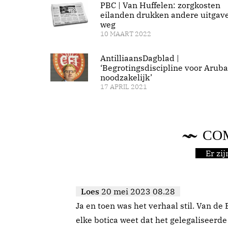
PBC | Van Huffelen: zorgkosten
eilanden drukken andere uitgav
weg
10 MAART 2022
AntilliaansDagblad |
‘Begrotingsdiscipline voor Aruba
noodzakelijk’
17 APRIL 2021
CO
Er zi
Loes
20 mei 2023 08.28
Ja en toen was het verhaal stil. Van de 
elke botica weet dat het gelegaliseerde