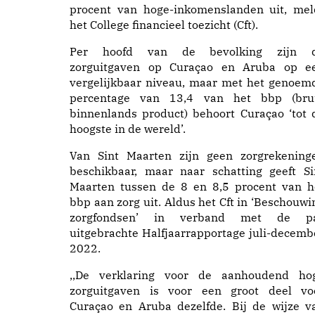
procent van hoge-inkomenslanden uit, mel
het College financieel toezicht (Cft).
Per hoofd van de bevolking zijn 
zorguitgaven op Curaçao en Aruba op e
vergelijkbaar niveau, maar met het genoem
percentage van 13,4 van het bbp (bru
binnenlands product) behoort Curaçao ‘tot 
hoogste in de wereld’.
Van Sint Maarten zijn geen zorgrekening
beschikbaar, maar naar schatting geeft Si
Maarten tussen de 8 en 8,5 procent van h
bbp aan zorg uit. Aldus het Cft in ‘Beschouwi
zorgfondsen’ in verband met de p
uitgebrachte Halfjaarrapportage juli-decemb
2022.
,,De verklaring voor de aanhoudend ho
zorguitgaven is voor een groot deel vo
Curaçao en Aruba dezelfde. Bij de wijze v