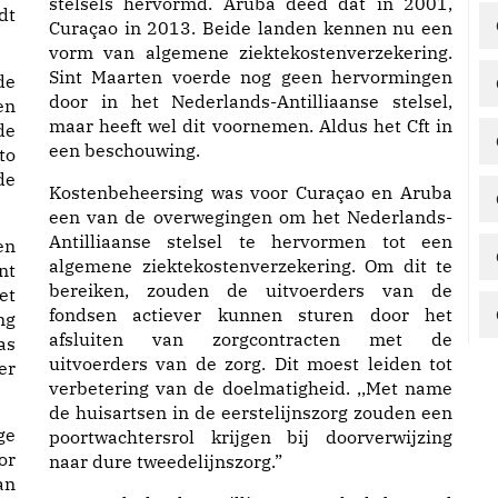
stelsels hervormd. Aruba deed dat in 2001,
dt
Curaçao in 2013. Beide landen kennen nu een
vorm van algemene ziektekostenverzekering.
Sint Maarten voerde nog geen hervormingen
de
door in het Nederlands-Antilliaanse stelsel,
en
maar heeft wel dit voornemen. Aldus het Cft in
de
een beschouwing.
to
de
Kostenbeheersing was voor Curaçao en Aruba
een van de overwegingen om het Nederlands-
Antilliaanse stelsel te hervormen tot een
en
algemene ziektekostenverzekering. Om dit te
nt
bereiken, zouden de uitvoerders van de
et
fondsen actiever kunnen sturen door het
ng
afsluiten van zorgcontracten met de
as
uitvoerders van de zorg. Dit moest leiden tot
er
verbetering van de doelmatigheid. ,,Met name
de huisartsen in de eerstelijnszorg zouden een
ge
poortwachtersrol krijgen bij doorverwijzing
or
naar dure tweedelijnszorg.”
an