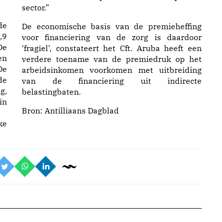
sector.”
e
De economische basis van de premieheffing
,9
voor financiering van de zorg is daardoor
De
‘fragiel’, constateert het Cft. Aruba heeft een
en
verdere toename van de premiedruk op het
De
arbeidsinkomen voorkomen met uitbreiding
de
van de financiering uit indirecte
g,
belastingbaten.
in
Bron:
Antilliaans Dagblad
ke