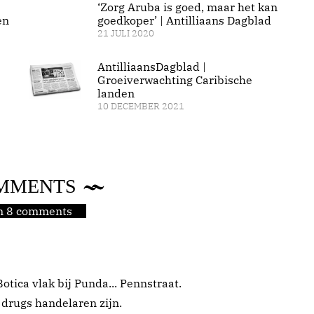
‘Zorg Aruba is goed, maar het kan
en
goedkoper’ | Antilliaans Dagblad
21 JULI 2020
AntilliaansDagblad |
Groeiverwachting Caribische
landen
10 DECEMBER 2021
MMENTS
jn 8 comments
Botica vlak bij Punda... Pennstraat.
 drugs handelaren zijn.