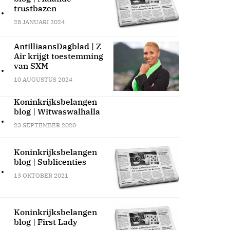
.
trustbazen
28 JANUARI 2024
AntilliaansDagblad | Z
Air krijgt toestemming
.
van SXM
10 AUGUSTUS 2024
Koninkrijksbelangen
blog | Witwaswalhalla
.
23 SEPTEMBER 2020
Koninkrijksbelangen
blog | Sublicenties
.
13 OKTOBER 2021
Koninkrijksbelangen
blog | First Lady
.