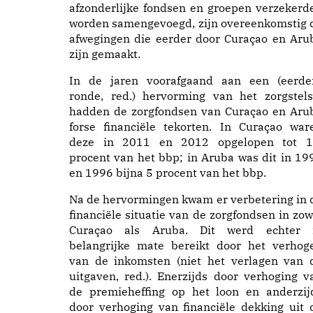
afzonderlijke fondsen en groepen verzekerd
worden samengevoegd, zijn overeenkomstig 
afwegingen die eerder door Curaçao en Aru
zijn gemaakt.
In de jaren voorafgaand aan een (eerde
ronde, red.) hervorming van het zorgstels
hadden de zorgfondsen van Curaçao en Aru
forse financiële tekorten. In Curaçao war
deze in 2011 en 2012 opgelopen tot 1
procent van het bbp; in Aruba was dit in 19
en 1996 bijna 5 procent van het bbp.
Na de hervormingen kwam er verbetering in 
financiële situatie van de zorgfondsen in zow
Curaçao als Aruba. Dit werd echter 
belangrijke mate bereikt door het verhog
van de inkomsten (niet het verlagen van 
uitgaven, red.). Enerzijds door verhoging v
de premieheffing op het loon en anderzij
door verhoging van financiële dekking uit 