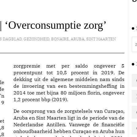
| ‘Overconsumptie zorg’
S DAGBLAD
,
GEZONDHEID
,
BONAIRE
,
ARUBA
,
SINT MAARTEN
zorgpremie met per saldo ongeveer 5
procentpunt tot 10,5 procent in 2019. De
dekking uit de algemene middelen nam sinds
le
de invoering van een bestemmingsheffing in
de
2014 toe met bijna 80 miljoen florin, ongeveer
’n
1,2 procent bbp (2019).
 9
De oorsprong van de zorgstelsels van Curaçao,
Aruba en Sint Maarten ligt in de periode van de
et
Nederlandse Antillen. Vanwege de financiële
,8
onhoudbaarheid hebben Curaçao en Aruba hun
,8