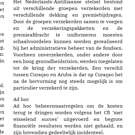
Het Nederlands-Antilliaanse stelsel bestond
en
uit verschillende groepen verzekerden met
et
verschillende dekking en premiebijdragen.
en
Door de groepen verzekerden samen te voegen
en de verzekeringspakketten en de
ve
premieafdracht te uniformeren moesten
ot
schaalvoordelen kunnen worden gerealiseerd
g,
bij het administratieve beheer van de fondsen.
n:
Voorheen onverzekerden, onder andere door
in
een hoog gezondheidsrisico, werden toegelaten
tot de kring der verzekerden. Een verschil
tussen Curaçao en Aruba is dat op Curaçao het
na de hervorming nog steeds mogelijk is om
d.
particulier verzekerd te zijn.
jn
an
Ad hoc
ks
Ad hoc beheersmaatregelen om de kosten
en
terug te dringen worden volgens het Cft ‘met
et
wisselend succes’ uitgevoerd en begrote
ne
financiële resultaten worden niet gehaald, en
de
zijn bovendien gedeeltelijk incidenteel.