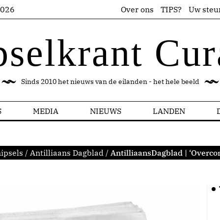
2026
Over ons
TIPS?
Uw steu
pselkrant Cur
Sinds 2010 het nieuws van de eilanden - het hele beeld
S
MEDIA
NIEUWS
LANDEN
ipsels
/
Antilliaans Dagblad
/
AntilliaansDagblad | ‘Overco