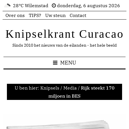
28°C Wilemstad
donderdag, 6 augustus 2026
Over ons
TIPS?
Uw steun
Contact
Knipselkrant Curacao
Sinds 2010 het nieuws van de eilanden - het hele beeld
MENU
U ben hier:
Knipsels
/
Media
/
Rijk steekt 170
miljoen in BES