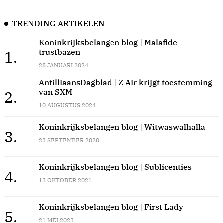
TRENDING ARTIKELEN
Koninkrijksbelangen blog | Malafide
trustbazen
1.
28 JANUARI 2024
AntilliaansDagblad | Z Air krijgt toestemming
van SXM
2.
10 AUGUSTUS 2024
Koninkrijksbelangen blog | Witwaswalhalla
3.
23 SEPTEMBER 2020
Koninkrijksbelangen blog | Sublicenties
4.
13 OKTOBER 2021
Koninkrijksbelangen blog | First Lady
5.
21 MEI 2023