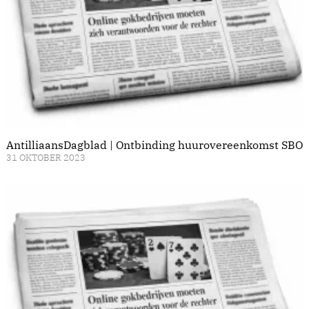
AntilliaansDagblad | Ontbinding huurovereenkomst SBO
31 OKTOBER 2023