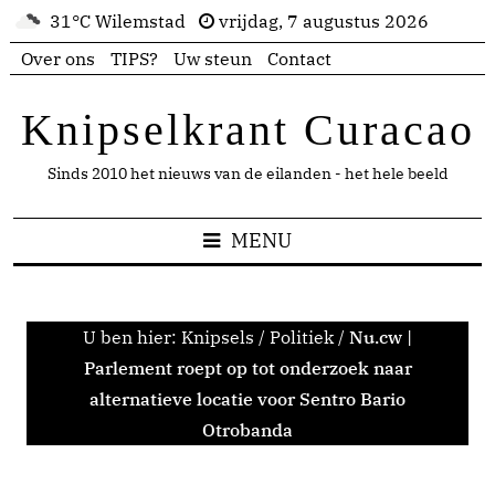
31°C Wilemstad
vrijdag, 7 augustus 2026
Over ons
TIPS?
Uw steun
Contact
Knipselkrant Curacao
Sinds 2010 het nieuws van de eilanden - het hele beeld
MENU
U ben hier:
Knipsels
/
Politiek
/
Nu.cw |
Parlement roept op tot onderzoek naar
alternatieve locatie voor Sentro Bario
Otrobanda