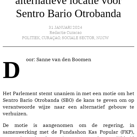
alternatieve locatie voor
Sentro Bario Otrobanda
31 JANUARI 2024
Redactie Curacao
POLITIEK
,
CURAÇAO
,
SOCIALE SECTOR
,
NU.CW
Door: Sanne van den Boomen
Het Parlement stemt unaniem in met een motie om het
Sentro Bario Otrobanda (SBO) de kans te geven om op
verantwoorde wijze naar een alternatief gebouw te
verhuizen.
De motie is aangenomen om de regering, in
samenwerking met de Fundashon Kas Popular (FKP),