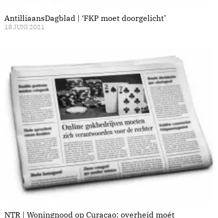
AntilliaansDagblad | ‘FKP moet doorgelicht’
18 JUNI 2021
NTR | Woningnood op Curaçao: overheid moét