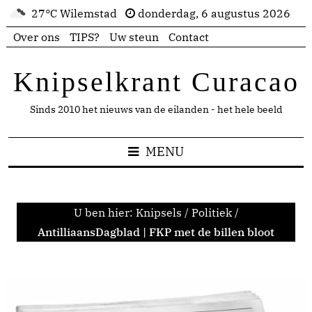
27°C Wilemstad
donderdag, 6 augustus 2026
Over ons
TIPS?
Uw steun
Contact
Knipselkrant Curacao
Sinds 2010 het nieuws van de eilanden - het hele beeld
MENU
U ben hier:
Knipsels
/
Politiek
/
AntilliaansDagblad | FKP met de billen bloot