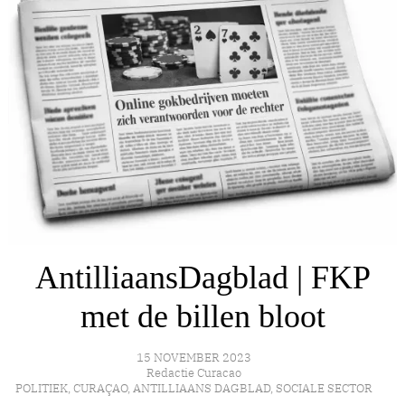
AntilliaansDagblad | FKP
met de billen bloot
15 NOVEMBER 2023
Redactie Curacao
POLITIEK
,
CURAÇAO
,
ANTILLIAANS DAGBLAD
,
SOCIALE SECTOR