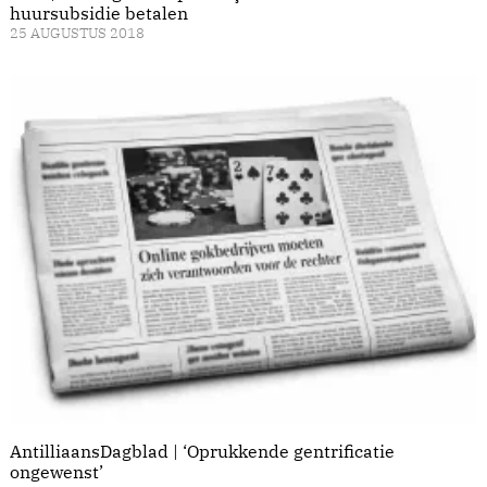
huursubsidie betalen
25 AUGUSTUS 2018
AntilliaansDagblad | ‘Oprukkende gentrificatie
ongewenst’