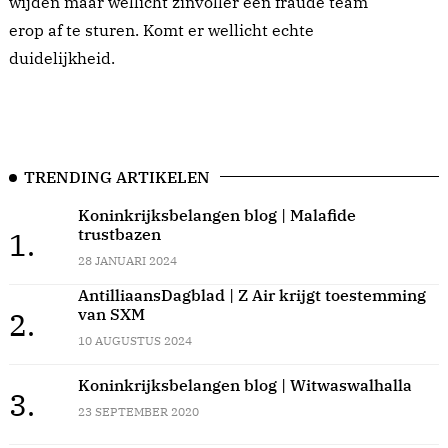
wijden maar wellicht zinvoller een fraude team
erop af te sturen. Komt er wellicht echte
duidelijkheid.
TRENDING ARTIKELEN
Koninkrijksbelangen blog | Malafide
trustbazen
1.
28 JANUARI 2024
AntilliaansDagblad | Z Air krijgt toestemming
van SXM
2.
10 AUGUSTUS 2024
Koninkrijksbelangen blog | Witwaswalhalla
3.
23 SEPTEMBER 2020