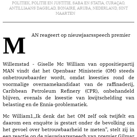
POLITIEK
,
POLITIE EN JUSTITIE
,
SABA EN STATIA
,
CURAÇAO
,
ANTILLIAANS DAGBLAD
,
BONAIRE
,
ARUBA
,
NEDERLAND
,
SINT
MAARTEN
MAN reageert op nieuwjaarsspeech premier
Willemstad - Giselle Mc William van oppositiepartij
MAN vindt dat het Openbaar Ministerie (OM) steeds
onbetrouwbaarder wordt, omdat kwesties rond de
voormalige overnamekandidaat van de raffinaderij,
Caribbean Petroleum Refinery (CPR), onbehandeld
blijven, evenals de kwestie van kwijtschelding van
belasting en de Ennia-problematiek.
Mc William1,,Ik denk dat het OM zelf ook twijfelt en
daarom een enquête is gestart onder de bevolking om
het gevoel over betrouwbaarheid te meten”, stelt zij in
een reactie op de nieuwjaarsspeech van premier Gilmar