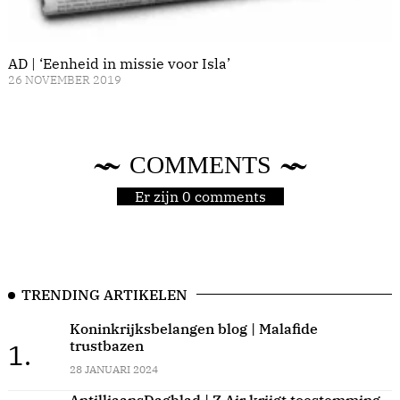
AD | ‘Eenheid in missie voor Isla’
26 NOVEMBER 2019
COMMENTS
Er zijn 0 comments
TRENDING ARTIKELEN
Koninkrijksbelangen blog | Malafide
trustbazen
1.
28 JANUARI 2024
AntilliaansDagblad | Z Air krijgt toestemming