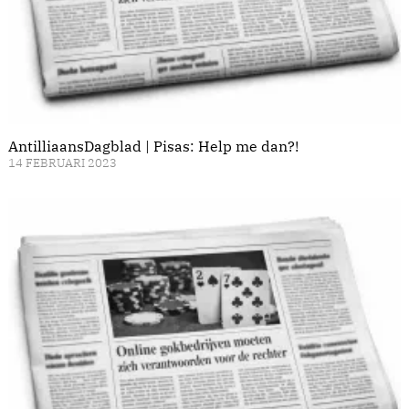
AntilliaansDagblad | Pisas: Help me dan?!
14 FEBRUARI 2023