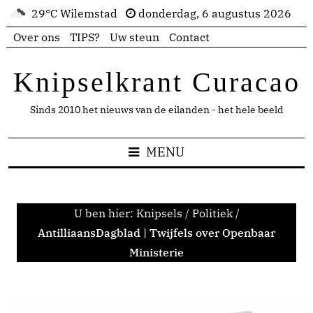
29°C Wilemstad
donderdag, 6 augustus 2026
Over ons
TIPS?
Uw steun
Contact
Knipselkrant Curacao
Sinds 2010 het nieuws van de eilanden - het hele beeld
MENU
U ben hier:
Knipsels
/
Politiek
/
AntilliaansDagblad | Twijfels over Openbaar
Ministerie