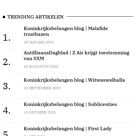
TRENDING ARTIKELEN
Koninkrijksbelangen blog | Malafide
trustbazen
1.
28 JANUARI 2024
AntilliaansDagblad | Z Air krijgt toestemming
van SXM
2.
10 AUGUSTUS 2024
Koninkrijksbelangen blog | Witwaswalhalla
3.
23 SEPTEMBER 2020
Koninkrijksbelangen blog | Sublicenties
4.
13 OKTOBER 2021
Koninkrijksbelangen blog | First Lady
5.