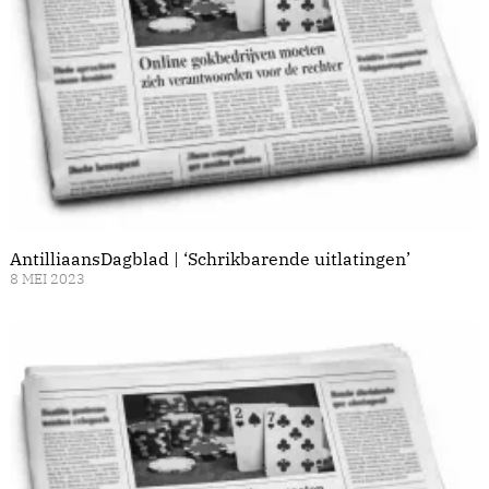
AntilliaansDagblad | ‘Schrikbarende uitlatingen’
8 MEI 2023