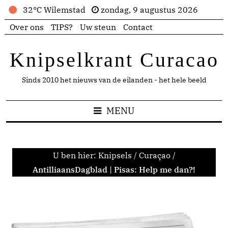
32°C Wilemstad
zondag, 9 augustus 2026
Over ons
TIPS?
Uw steun
Contact
Knipselkrant Curacao
Sinds 2010 het nieuws van de eilanden - het hele beeld
MENU
U ben hier:
Knipsels
/
Curaçao
/
AntilliaansDagblad | Pisas: Help me dan?!