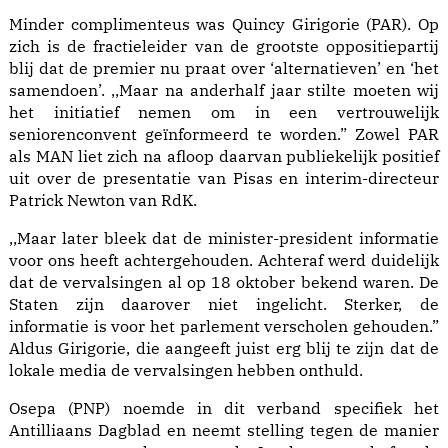
Minder complimenteus was Quincy Girigorie (PAR). Op
zich is de fractieleider van de grootste oppositiepartij
blij dat de premier nu praat over ‘alternatieven’ en ‘het
samendoen’. ,,Maar na anderhalf jaar stilte moeten wij
het initiatief nemen om in een vertrouwelijk
seniorenconvent geïnformeerd te worden.” Zowel PAR
als MAN liet zich na afloop daarvan publiekelijk positief
uit over de presentatie van Pisas en interim-directeur
Patrick Newton van RdK.
,,Maar later bleek dat de minister-president informatie
voor ons heeft achtergehouden. Achteraf werd duidelijk
dat de vervalsingen al op 18 oktober bekend waren. De
Staten zijn daarover niet ingelicht. Sterker, de
informatie is voor het parlement verscholen gehouden.”
Aldus Girigorie, die aangeeft juist erg blij te zijn dat de
lokale media de vervalsingen hebben onthuld.
Osepa (PNP) noemde in dit verband specifiek het
Antilliaans Dagblad en neemt stelling tegen de manier