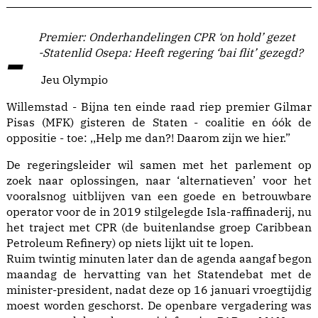
-Premier: Onderhandelingen CPR ‘on hold’ gezet
-Statenlid Osepa: Heeft regering ‘bai flit’ gezegd?
Jeu Olympio
Willemstad - Bijna ten einde raad riep premier Gilmar
Pisas (MFK) gisteren de Staten - coalitie en óók de
oppositie - toe: ,,Help me dan?! Daarom zijn we hier.”
De regeringsleider wil samen met het parlement op
zoek naar oplossingen, naar ‘alternatieven’ voor het
vooralsnog uitblijven van een goede en betrouwbare
operator voor de in 2019 stilgelegde Isla-raffinaderij, nu
het traject met CPR (de buitenlandse groep Caribbean
Petroleum Refinery) op niets lijkt uit te lopen.
Ruim twintig minuten later dan de agenda aangaf begon
maandag de hervatting van het Statendebat met de
minister-president, nadat deze op 16 januari vroegtijdig
moest worden geschorst. De openbare vergadering was