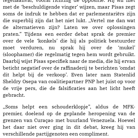
tegenaanval; vooral richting de oppositie. Hij wil niet
met de ‘beschuldigende vinger’ wijzen, maar Pisas zegt
soms de indruk te hebben dat er parlementariërs zijn
die superblij zijn dat het niet lukt. ,,Vertel me dan wat
de alternatieven zijn? Laten we over oplossingen
praten.” Tijdens een eerder debat sprak de premier
over de vele ‘konkels’ die hij als politiek bestuurder
moet verduren, nu sprak hij over de ‘mukel’
(sloophamer) die regelmatig tegen hem wordt gebruikt.
Daarbij wijst Pisas specifiek naar de media, die hij ervan
beticht negatief over de raffinaderij te berichten ‘omdat
dit helpt bij de verkoop’. Even later nam Statenlid
Sheldry Osepa van coalitiepartner PNP het juist op voor
de vrije pers, die de falsificaties aan het licht heeft
gebracht.
,,Soms helpt een schouderklopje”, aldus de MFK-
premier, doelend op de geplande heropening van de
grenzen van Curaçao met buurland Venezuela. Hoewel
het daar niet over ging in dit debat, kreeg hij van
verschillende partijgenoten een compliment.