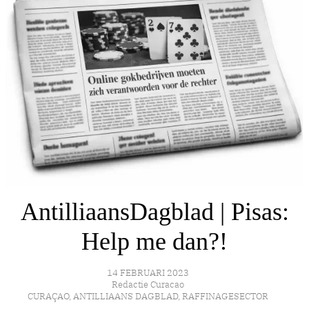
AntilliaansDagblad | Pisas:
Help me dan?!
14 FEBRUARI 2023
Redactie Curacao
CURAÇAO
,
ANTILLIAANS DAGBLAD
,
RAFFINAGESECTOR