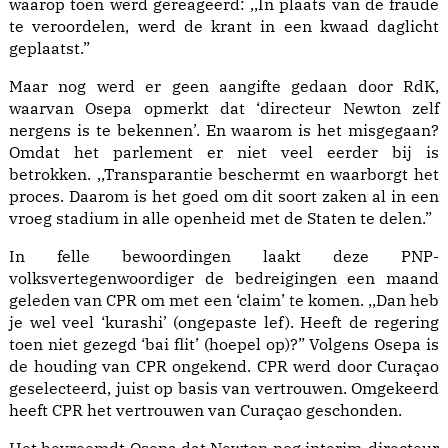
waarop toen werd gereageerd: ,,In plaats van de fraude
te veroordelen, werd de krant in een kwaad daglicht
geplaatst.”
Maar nog werd er geen aangifte gedaan door RdK,
waarvan Osepa opmerkt dat ‘directeur Newton zelf
nergens is te bekennen’. En waarom is het misgegaan?
Omdat het parlement er niet veel eerder bij is
betrokken. ,,Transparantie beschermt en waarborgt het
proces. Daarom is het goed om dit soort zaken al in een
vroeg stadium in alle openheid met de Staten te delen.”
In felle bewoordingen laakt deze PNP-
volksvertegenwoordiger de bedreigingen een maand
geleden van CPR om met een ‘claim’ te komen. ,,Dan heb
je wel veel ‘kurashi’ (ongepaste lef). Heeft de regering
toen niet gezegd ‘bai flit’ (hoepel op)?” Volgens Osepa is
de houding van CPR ongekend. CPR werd door Curaçao
geselecteerd, juist op basis van vertrouwen. Omgekeerd
heeft CPR het vertrouwen van Curaçao geschonden.