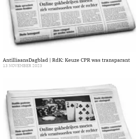
AntilliaansDagblad | RdK: Keuze CPR was transparant
13 NOVEMBER 2023