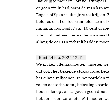
Dat krijg je met een Fort vol stumpers. 
er geen zin in had, want de man kan a
Engels of Spaans uit zijn strot krijgen.
beloftes en af en toe kruimelen ze met 
minimumloonopslag van 10 cent of zoiet
allemaal met een luide scheur en veel b
allang de eer aan zichzelf hadden moe
Kaat
24 feb. 2024 12.41
We maken allemaal fouten , moeten we 
dat ook , het bekende stokpaardje. Dez
het eiland miljoenen, ze bevoordelen zi
zaken achterhouden , belasting voordel
houdt niet op , en ze geven geen draad
hebben, geen water etc. Wat moeten we 