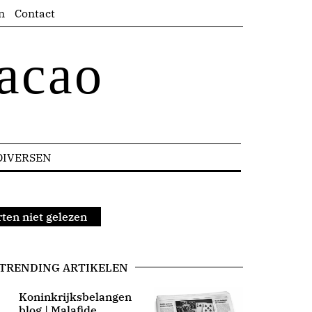
n
Contact
acao
DIVERSEN
rten niet gelezen
TRENDING ARTIKELEN
Koninkrijksbelangen
blog | Malafide