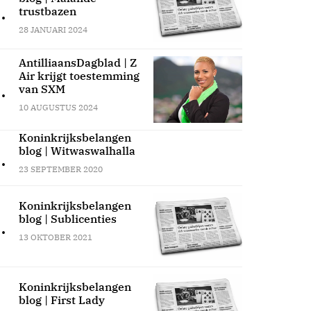
.
trustbazen
28 JANUARI 2024
AntilliaansDagblad | Z
Air krijgt toestemming
.
van SXM
10 AUGUSTUS 2024
Koninkrijksbelangen
blog | Witwaswalhalla
.
23 SEPTEMBER 2020
Koninkrijksbelangen
blog | Sublicenties
.
13 OKTOBER 2021
Koninkrijksbelangen
blog | First Lady
.