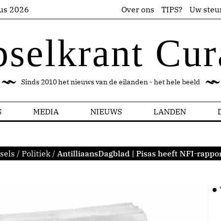
us 2026
Over ons
TIPS?
Uw steu
pselkrant Cur
Sinds 2010 het nieuws van de eilanden - het hele beeld
S
MEDIA
NIEUWS
LANDEN
sels
/
Politiek
/
AntilliaansDagblad | Pisas heeft NFI-rappo