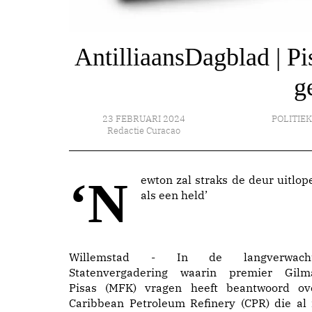
AntilliaansDagblad | Pi
g
23 FEBRUARI 2024
POLITIE
Redactie Curacao
‘Newton zal straks de deur uitlopen
als een held’
Willemstad - In de langverwach
Statenvergadering waarin premier Gilm
Pisas (MFK) vragen heeft beantwoord ov
Caribbean Petroleum Refinery (CPR) die al 