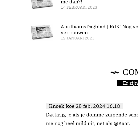
me dan?!
14 FEBRUARI 2023
AntilliaansDagblad | RdK: Nog vo
vertrouwen
12 JANUARI 2023
CO
Er zi
Knoek-koe
25 feb. 2024 16.18
Dat krijg je als je domme zuipende scho
me nog heel mild uit, net als @Kaat.