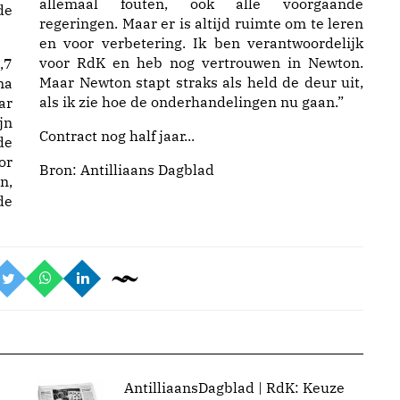
allemaal fouten, ook alle voorgaande
de
regeringen. Maar er is altijd ruimte om te leren
en voor verbetering. Ik ben verantwoordelijk
voor RdK en heb nog vertrouwen in Newton.
,7
Maar Newton stapt straks als held de deur uit,
na
als ik zie hoe de onderhandelingen nu gaan.”
ar
jn
Contract nog half jaar...
de
or
Bron:
Antilliaans Dagblad
n,
de
AntilliaansDagblad | RdK: Keuze