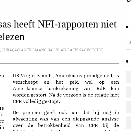
sas heeft NFI-rapporten niet
elezen
K
,
CURAÇAO
,
ANTILLIAANS DAGBLAD
,
RAFFINAGESECTOR
US Virgin Islands, Amerikaans grondgebied, is
verscheept en het geld wel op een
Amerikaanse bankrekening van RdK kon
worden gestort. Na de verkoop is de relatie met
CPR volledig gestopt.
te
De premier geeft ook aan dat hij nog in
ar
afwachting was van een diepgaande analyse
er
over de betrokkenheid van CPR bij de
in