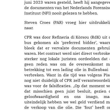
juni 2023 waren gesteld, heeft hij aangegev
de documenten van het Nederlands Forensis
Instituut (NFI) nooit gelezen te hebben.
Steven Croes (PAR) vroeg hier uitdrukkeli
naar.
CPR was door Refineria di Kòrsou (RdK) uit 
bus gekomen als ‘preferred bidder’, waar
bleek dat er vervalste documenten gebrui
waren. Het contract werd niet direct verbroke
sterker nog lokale juristen oordeelden dat 
geen reden was om de overeenkomst m
betrekking tot een lading olie in Bullenbaai 
verbreken. Want in die tijd was volgens Pis
nog niet duidelijk of CPR zelf verantwoordeli
was voor de falsificaties. ,,Op dat moment w
dat misschien geen juist besluit, gezien 
geloofwaardigheid en ons imago, ma
uiteindelijk hebben we wel geld verdiend m
de verkoop van die olie. Die ‘fout’ heeft o