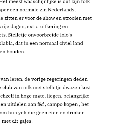
Het meest waaschijnlijke is dat zijn tolk
mper een normale zin Nederlands,
 Ze zitten er voor de show en strooien met
vrije dagen, extra uitkering en
s. Stelletje onvoorbreide lolo's
labla, dat in een normaal civiel land
ten houden.
van leren, de vorige regeringen deden
e club van mfk met stelletje dwazen kost
chzelf in hoge mate, liegen, belangrijke
en uitdelen aan f&f , campo kopen , het
 om hun ydk die geen eten en drinken
met dit gajes.