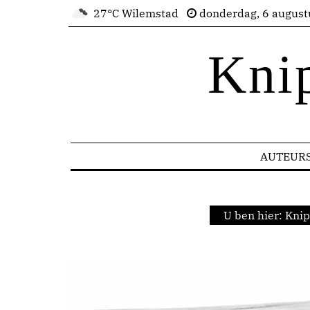
27°C Wilemstad
donderdag, 6 august
Kni
AUTEUR
U ben hier:
Knip