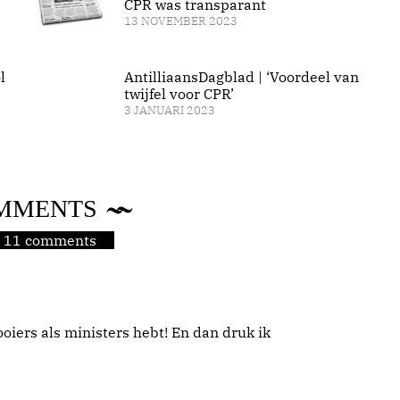
CPR was transparant
13 NOVEMBER 2023
l
AntilliaansDagblad | ‘Voordeel van
twijfel voor CPR’
3 JANUARI 2023
MMENTS
jn 11 comments
oiers als ministers hebt! En dan druk ik