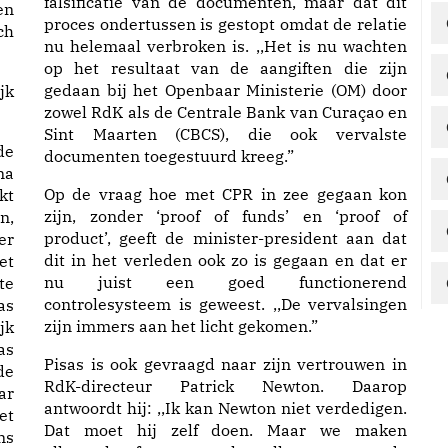
falsificatie van de documenten, maar dat dit
en
proces ondertussen is gestopt omdat de relatie
ch
nu helemaal verbroken is. ,,Het is nu wachten
op het resultaat van de aangiften die zijn
gedaan bij het Openbaar Ministerie (OM) door
jk
zowel RdK als de Centrale Bank van Curaçao en
Sint Maarten (CBCS), die ook vervalste
de
documenten toegestuurd kreeg.”
na
Op de vraag hoe met CPR in zee gegaan kon
kt
zijn, zonder ‘proof of funds’ en ‘proof of
n,
product’, geeft de minister-president aan dat
er
dit in het verleden ook zo is gegaan en dat er
et
nu juist een goed functionerend
te
controlesysteem is geweest. ,,De vervalsingen
as
zijn immers aan het licht gekomen.”
jk
as
Pisas is ook gevraagd naar zijn vertrouwen in
de
RdK-directeur Patrick Newton. Daarop
ar
antwoordt hij: ,,Ik kan Newton niet verdedigen.
et
Dat moet hij zelf doen. Maar we maken
ns