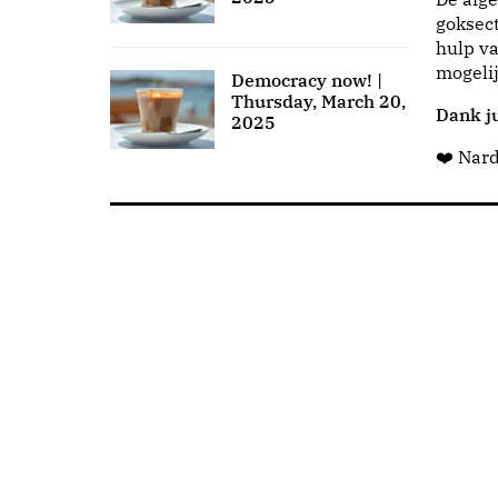
goksect
hulp va
mogeli
Democracy now! |
Thursday, March 20,
Dank ju
2025
❤️ Nar