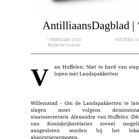
AntilliaansDagblad | 
7 FEBRUARI 2024
POLITIEK
,
G
Redactie Curacao
Van Huffelen: Niet te hard van stapel
lopen met Landspakketten
Willemstad - Om de Landspakketten te lat
slagen moet volgens demissiona
staatssecretaris Alexandra van Huffelen (D6
van Koninkrijksrelaties zoveel mogeli
aangesloten worden bij het loka
absorptievermogen.