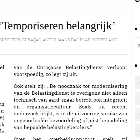
‘Temporiseren belangrijk’
OKSECTOR
,
CURAÇAO
,
ANTILLIAANS DAGBLAD
,
NEDERLAND
van de Curaçaose Belastingdienst verloopt
voorspoedig, zo legt zij uit.
Ook stelt zij: ,,De noodzaak tot modernisering
van de Belastingdienst is overigens niet alleen
technisch van aard, maar betreft ook integriteit
en
en organisatiecultuur. Zoals uit recent
ir
onderzoek blijkt, is in de uitvoering sprake van
6)
ongeoorloofde bevoordeling of juist benadeling
jk
van bepaalde belastingbetalers.”
le
Over het overheidsapparaat stelt zij