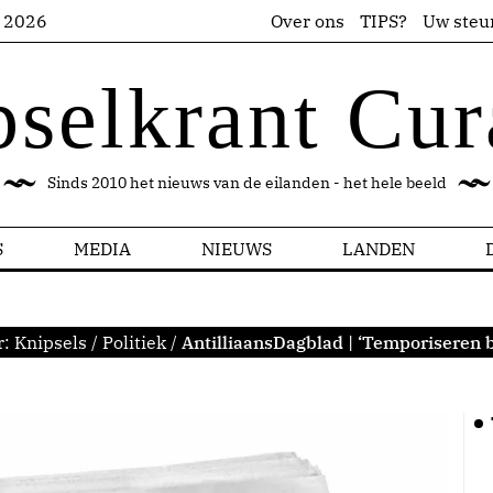
s 2026
Over ons
TIPS?
Uw steu
pselkrant Cur
Sinds 2010 het nieuws van de eilanden - het hele beeld
S
MEDIA
NIEUWS
LANDEN
r:
Knipsels
/
Politiek
/
AntilliaansDagblad | ‘Temporiseren b