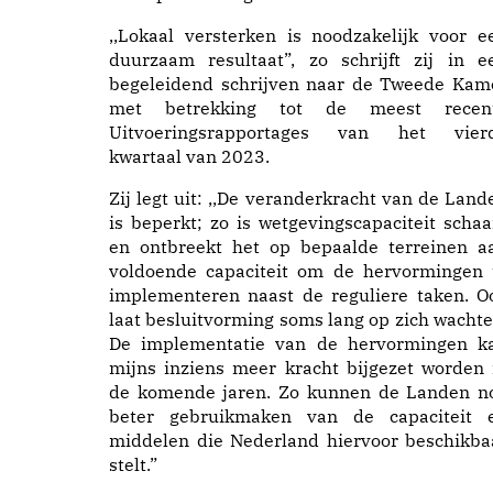
,,Lokaal versterken is noodzakelijk voor e
duurzaam resultaat”, zo schrijft zij in e
begeleidend schrijven naar de Tweede Kam
met betrekking tot de meest recen
Uitvoeringsrapportages van het vier
kwartaal van 2023.
Zij legt uit: ,,De veranderkracht van de Land
is beperkt; zo is wetgevingscapaciteit schaa
en ontbreekt het op bepaalde terreinen a
voldoende capaciteit om de hervormingen 
implementeren naast de reguliere taken. O
laat besluitvorming soms lang op zich wachte
De implementatie van de hervormingen k
mijns inziens meer kracht bijgezet worden 
de komende jaren. Zo kunnen de Landen n
beter gebruikmaken van de capaciteit 
middelen die Nederland hiervoor beschikba
stelt.”