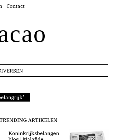
n
Contact
acao
DIVERSEN
elangrijk’
TRENDING ARTIKELEN
Koninkrijksbelangen
blog | Malafide