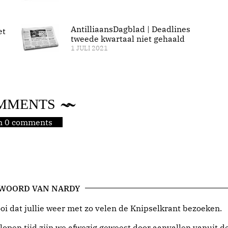
AntilliaansDagblad | Deadlines
et
tweede kwartaal niet gehaald
1 JULI 2021
MMENTS
jn 0 comments
 WOORD VAN NARDY
i dat jullie weer met zo velen de Knipselkrant bezoeken.
lopen tijd zijn we afwezig geweest door aanvallen vanuit d