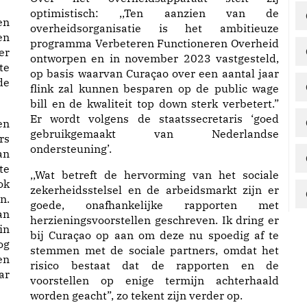
optimistisch: ,,Ten aanzien van de
en
overheidsorganisatie is het ambitieuze
en
programma Verbeteren Functioneren Overheid
er
ontworpen en in november 2023 vastgesteld,
te
op basis waarvan Curaçao over een aantal jaar
de
flink zal kunnen besparen op de public wage
bill en de kwaliteit top down sterk verbetert.”
Er wordt volgens de staatssecretaris ‘goed
en
gebruikgemaakt van Nederlandse
rs
ondersteuning’.
an
te
,,Wat betreft de hervorming van het sociale
ok
zekerheidsstelsel en de arbeidsmarkt zijn er
n.
goede, onafhankelijke rapporten met
an
herzieningsvoorstellen geschreven. Ik dring er
in
bij Curaçao op aan om deze nu spoedig af te
og
stemmen met de sociale partners, omdat het
en
risico bestaat dat de rapporten en de
ar
voorstellen op enige termijn achterhaald
worden geacht”, zo tekent zijn verder op.