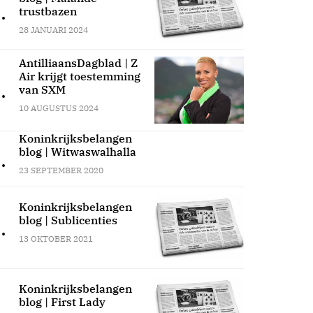
.
trustbazen
28 JANUARI 2024
AntilliaansDagblad | Z
Air krijgt toestemming
.
van SXM
10 AUGUSTUS 2024
Koninkrijksbelangen
blog | Witwaswalhalla
.
23 SEPTEMBER 2020
Koninkrijksbelangen
blog | Sublicenties
.
13 OKTOBER 2021
Koninkrijksbelangen
blog | First Lady
.