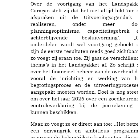
Over de voortgang van het Landspakk
Curaçao stelt zij dat het niet altijd lukt ‘om 
afspraken uit de Uitvoeringsagenda’s 
realiseren, onder meer do
planningsoptimisme, capaciteitsgebrek 
achterblijvende besluitvorming’. ,,
onderdelen wordt wel voortgang geboekt 
zijn de eerste resultaten reeds goed zichtbaar
zo voegt zij eraan toe. Zij gaat de verschillen
thema’s in het Landspakket af. Zo schrijft 
over het financieel beheer van de overheid d
vooral de inrichting en werking van h
begrotingsproces en de uitvoeringprocess
aangepakt moeten worden. Doel is nog stee
om over het jaar 2026 over een goedkeuren
controleverklaring bij de jaarrekening 
kunnen beschikken.
Maar, zo voegt ze er direct aan toe: ,,Het betre
een omvangrijk en ambitieus programm
waarmee de belangrijkste knelpunten, die e