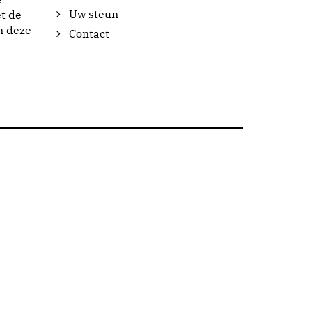
Uw steun
t de
n deze
Contact