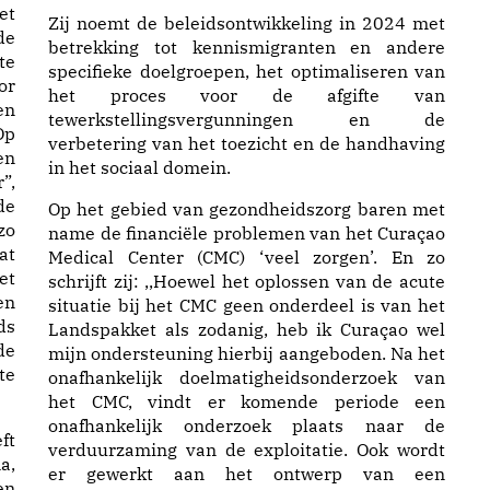
et
Zij noemt de beleidsontwikkeling in 2024 met
de
betrekking tot kennismigranten en andere
te
specifieke doelgroepen, het optimaliseren van
or
het proces voor de afgifte van
en
tewerkstellingsvergunningen en de
Op
verbetering van het toezicht en de handhaving
en
in het sociaal domein.
”,
de
Op het gebied van gezondheidszorg baren met
zo
name de financiële problemen van het Curaçao
at
Medical Center (CMC) ‘veel zorgen’. En zo
et
schrijft zij: ,,Hoewel het oplossen van de acute
en
situatie bij het CMC geen onderdeel is van het
ds
Landspakket als zodanig, heb ik Curaçao wel
de
mijn ondersteuning hierbij aangeboden. Na het
te
onafhankelijk doelmatigheidsonderzoek van
het CMC, vindt er komende periode een
onafhankelijk onderzoek plaats naar de
ft
verduurzaming van de exploitatie. Ook wordt
a,
er gewerkt aan het ontwerp van een
en