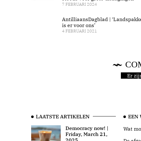
7 FEBRUARI 2024
AntilliaansDagblad | ‘Landspakk
is er voor ons’
4 FEBRUARI 2021
CO
Er zi
LAATSTE ARTIKELEN
EEN
Democracy now! |
Wat moo
Friday, March 21,
2025
De afge