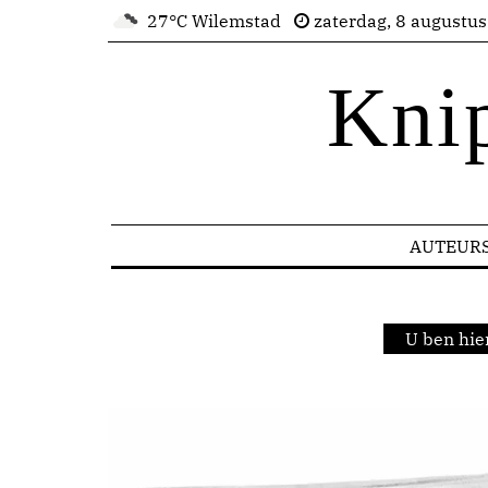
27°C Wilemstad
zaterdag, 8 augustu
Kni
AUTEUR
U ben hie