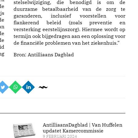
stelselwijziging, die benodigd is om de
de
duurzame betaalbaarheid van de zorg te
js
garanderen, inclusief voorstellen voor
de
flankerend beleid (zoals preventie en
an
versterking eerstelijnszorg). Hiermee wordt op
de
termijn ook bijgedragen aan een oplossing voor
de
de financiële problemen van het ziekenhuis.”
id
ng
Bron:
Antilliaans Dagblad
AntilliaansDagblad | Van Huffelen
updatet Kamercommissie
9 FEBRUARI 2024