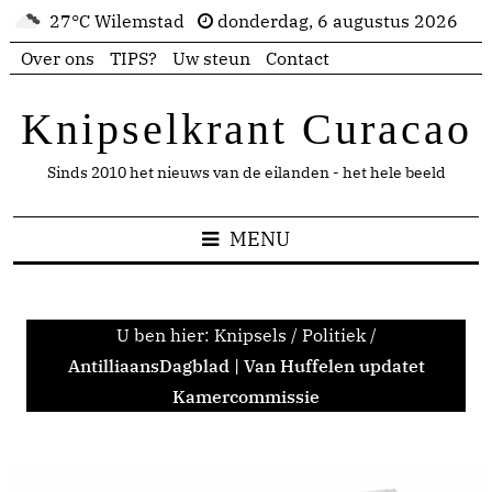
27°C Wilemstad
donderdag, 6 augustus 2026
Over ons
TIPS?
Uw steun
Contact
Knipselkrant Curacao
Sinds 2010 het nieuws van de eilanden - het hele beeld
MENU
U ben hier:
Knipsels
/
Politiek
/
AntilliaansDagblad | Van Huffelen updatet
Kamercommissie