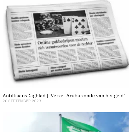
AntilliaansDagblad | 'Verzet Aruba zonde van het geld'
20 SEPTEMBER 2023