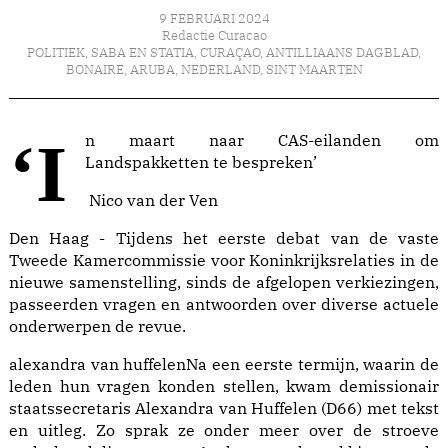
9 FEBRUARI 2024
Redactie Curacao
POLITIEK
,
SABA EN STATIA
,
CURAÇAO
,
ANTILLIAANS DAGBLAD
,
BONAIRE
,
ARUBA
,
NEDERLAND
,
SINT MAARTEN
‘In maart naar CAS-eilanden om
Landspakketten te bespreken’
Nico van der Ven
Den Haag - Tijdens het eerste debat van de vaste
Tweede Kamercommissie voor Koninkrijksrelaties in de
nieuwe samenstelling, sinds de afgelopen verkiezingen,
passeerden vragen en antwoorden over diverse actuele
onderwerpen de revue.
alexandra van huffelenNa een eerste termijn, waarin de
leden hun vragen konden stellen, kwam demissionair
staatssecretaris Alexandra van Huffelen (D66) met tekst
en uitleg. Zo sprak ze onder meer over de stroeve