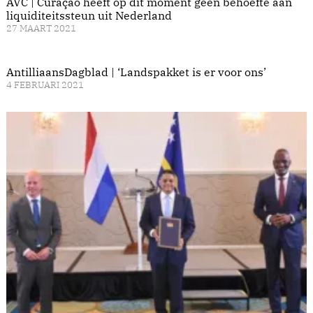
AVC | Curaçao heeft op dit moment geen behoefte aan
liquiditeitssteun uit Nederland
27 MAART 2021
AntilliaansDagblad | ‘Landspakket is er voor ons’
4 FEBRUARI 2021