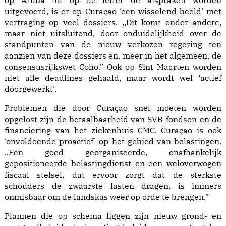
op Aruba tot op de letter de afspraken worden
uitgevoerd, is er op Curaçao ‘een wisselend beeld’ met
vertraging op veel dossiers. ,,Dit komt onder andere,
maar niet uitsluitend, door onduidelijkheid over de
standpunten van de nieuw verkozen regering ten
aanzien van deze dossiers en, meer in het algemeen, de
consensusrijkswet Coho.” Ook op Sint Maarten worden
niet alle deadlines gehaald, maar wordt wel ‘actief
doorgewerkt’.
Problemen die door Curaçao snel moeten worden
opgelost zijn de betaalbaarheid van SVB-fondsen en de
financiering van het ziekenhuis CMC. Curaçao is ook
‘onvoldoende proactief’ op het gebied van belastingen.
,,Een goed georganiseerde, onafhankelijk
gepositioneerde belastingdienst en een weloverwogen
fiscaal stelsel, dat ervoor zorgt dat de sterkste
schouders de zwaarste lasten dragen, is immers
onmisbaar om de landskas weer op orde te brengen.”
Plannen die op schema liggen zijn nieuw grond- en