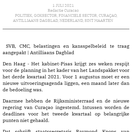
1 JULI 2021
Redactie Curacao
POLITIEK
,
GOKSECTOR
,
FINANCIELE SECTOR
,
CURAÇAO
,
ANTILLIAANS DAGBLAD
,
NEDERLAND
,
SINT MAARTEN
SVB, CMC, belastingen en kansspelbeleid te traag
aangepakt | Antilliaans Dagblad
Den Haag - Het kabinet-Pisas krijgt zes weken respijt
voor de planning in het kader van het Landspakket voor
het derde kwartaal 2021. Voor 1 augustus moet er een
nieuwe uitvoeringsagenda liggen, een maand later dan
de bedoeling was.
Daarmee hebben de Rijksministerraad en de nieuwe
regering van Curaçao ingestemd. Intussen worden de
deadlines voor het tweede kwartaal op belangrijke
punten niet gehaald.
Dat schrijft staatssecretaris Raymond Knops van