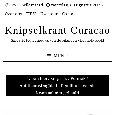
27°C Wilemstad
zaterdag, 8 augustus 2026
Over ons
TIPS?
Uw steun
Contact
Knipselkrant Curacao
Sinds 2010 het nieuws van de eilanden - het hele beeld
MENU
U ben hier:
Knipsels
/
Politiek
/
AntilliaansDagblad | Deadlines tweede
kwartaal niet gehaald