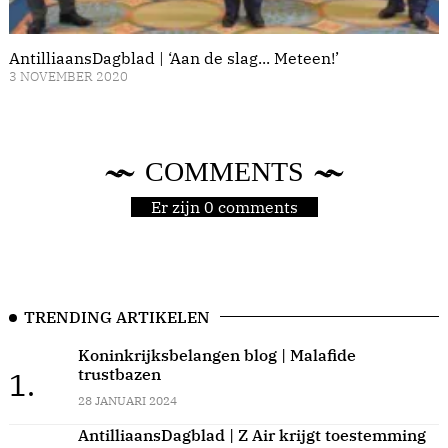
AntilliaansDagblad | ‘Aan de slag... Meteen!’
3 NOVEMBER 2020
COMMENTS
Er zijn 0 comments
TRENDING ARTIKELEN
Koninkrijksbelangen blog | Malafide
trustbazen
1.
28 JANUARI 2024
AntilliaansDagblad | Z Air krijgt toestemming