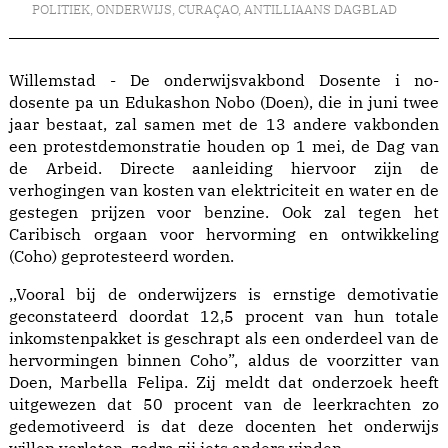
POLITIEK
,
ONDERWIJS
,
CURAÇAO
,
ANTILLIAANS DAGBLAD
Willemstad - De onderwijsvakbond Dosente i no-
dosente pa un Edukashon Nobo (Doen), die in juni twee
jaar bestaat, zal samen met de 13 andere vakbonden
een protestdemonstratie houden op 1 mei, de Dag van
de Arbeid. Directe aanleiding hiervoor zijn de
verhogingen van kosten van elektriciteit en water en de
gestegen prijzen voor benzine. Ook zal tegen het
Caribisch orgaan voor hervorming en ontwikkeling
(Coho) geprotesteerd worden.
,,Vooral bij de onderwijzers is ernstige demotivatie
geconstateerd doordat 12,5 procent van hun totale
inkomstenpakket is geschrapt als een onderdeel van de
hervormingen binnen Coho”, aldus de voorzitter van
Doen, Marbella Felipa. Zij meldt dat onderzoek heeft
uitgewezen dat 50 procent van de leerkrachten zo
gedemotiveerd is dat deze docenten het onderwijs