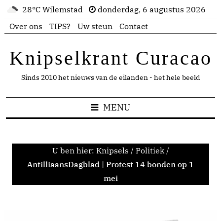
28°C Wilemstad
donderdag, 6 augustus 2026
Over ons
TIPS?
Uw steun
Contact
Knipselkrant Curacao
Sinds 2010 het nieuws van de eilanden - het hele beeld
MENU
U ben hier:
Knipsels
/
Politiek
/
AntilliaansDagblad | Protest 14 bonden op 1
mei