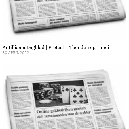
AntilliaansDagblad | Protest 14 bonden op 1 mei
30 APRIL 2022