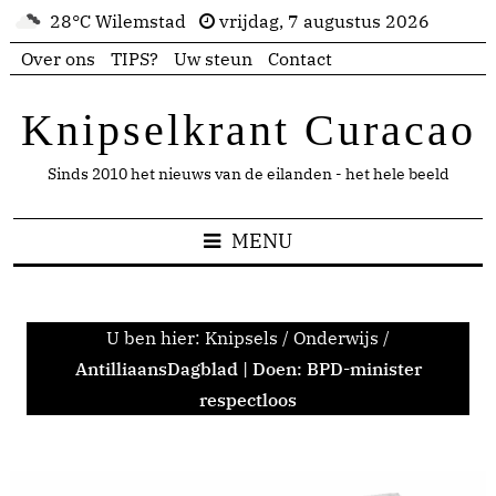
28°C Wilemstad
vrijdag, 7 augustus 2026
Over ons
TIPS?
Uw steun
Contact
Knipselkrant Curacao
Sinds 2010 het nieuws van de eilanden - het hele beeld
MENU
U ben hier:
Knipsels
/
Onderwijs
/
AntilliaansDagblad | Doen: BPD-minister
respectloos