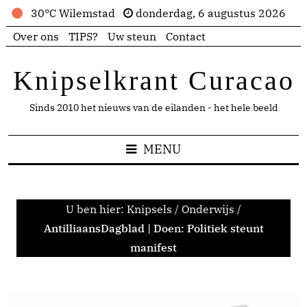
30°C Wilemstad
donderdag, 6 augustus 2026
Over ons
TIPS?
Uw steun
Contact
Knipselkrant Curacao
Sinds 2010 het nieuws van de eilanden - het hele beeld
MENU
U ben hier:
Knipsels
/
Onderwijs
/
AntilliaansDagblad | Doen: Politiek steunt
manifest