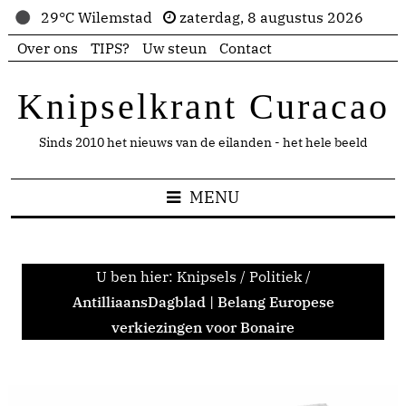
29°C Wilemstad
zaterdag, 8 augustus 2026
Over ons
TIPS?
Uw steun
Contact
Knipselkrant Curacao
Sinds 2010 het nieuws van de eilanden - het hele beeld
MENU
U ben hier:
Knipsels
/
Politiek
/
AntilliaansDagblad | Belang Europese
verkiezingen voor Bonaire