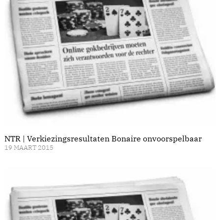
NTR | Verkiezingsresultaten Bonaire onvoorspelbaar
19 MAART 2015