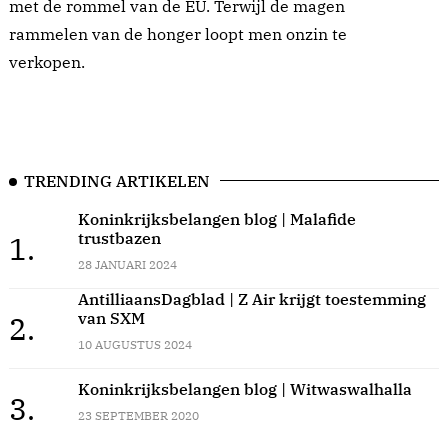
met de rommel van de EU. Terwijl de magen
rammelen van de honger loopt men onzin te
verkopen.
TRENDING ARTIKELEN
Koninkrijksbelangen blog | Malafide
trustbazen
1.
28 JANUARI 2024
AntilliaansDagblad | Z Air krijgt toestemming
van SXM
2.
10 AUGUSTUS 2024
Koninkrijksbelangen blog | Witwaswalhalla
3.
23 SEPTEMBER 2020