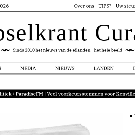
2026
Over ons
TIPS?
Uw steu
pselkrant Cur
Sinds 2010 het nieuws van de eilanden - het hele beeld
S
MEDIA
NIEUWS
LANDEN
litiek
/
ParadiseFM | Veel voorkeursstemmen voor Kenville