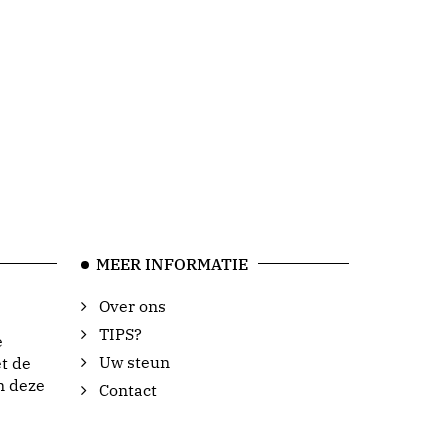
MEER INFORMATIE
Over ons
TIPS?
e
Uw steun
t de
n deze
Contact