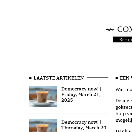
CO
Er zi
LAATSTE ARTIKELEN
EEN
Democracy now! |
Wat moo
Friday, March 21,
2025
De afge
goksect
hulp va
mogeli
Democracy now! |
Thursday, March 20,
Dank ju