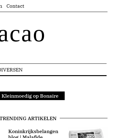
n
Contact
acao
DIVERSEN
 Kleinmoedig op Bonaire
TRENDING ARTIKELEN
Koninkrijksbelangen
blog | Malafide