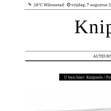
28°C Wilemstad
vrijdag, 7 augustus 
Kni
AUTEUR
U ben hier:
Knipsels
/
Po