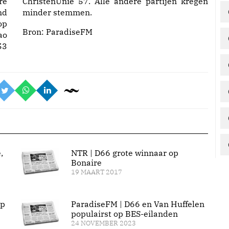
re
ChristenUnie 57. Alle andere partijen kregen
nd
minder stemmen.
op
Bron:
ParadiseFM
ao
53
,
NTR | D66 grote winnaar op
Bonaire
19 MAART 2017
op
ParadiseFM | D66 en Van Huffelen
populairst op BES-eilanden
24 NOVEMBER 2023