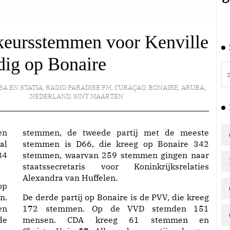
keursstemmen voor Kenville
ig op Bonaire
BA EN STATIA
,
RADIO PARADISE FM
,
CURAÇAO
,
BONAIRE
,
ARUBA
,
NEDERLAND
,
SINT MAARTEN
en
stemmen, de tweede partij met de meeste
al
stemmen is D66, die kreeg op Bonaire 342
84
stemmen, waarvan 259 stemmen gingen naar
staatssecretaris voor Koninkrijksrelaties
Alexandra van Huffelen.
op
n.
De derde partij op Bonaire is de PVV, die kreeg
en
172 stemmen. Op de VVD stemden 151
de
mensen. CDA kreeg 61 stemmen en