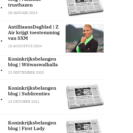
.
trustbazen
28 JANUARI 2024
AntilliaansDagblad | Z
Air krijgt toestemming
.
van SXM
10 AUGUSTUS 2024
Koninkrijksbelangen
blog | Witwaswalhalla
.
23 SEPTEMBER 2020
Koninkrijksbelangen
blog | Sublicenties
.
13 OKTOBER 2021
Koninkrijksbelangen
blog | First Lady
.