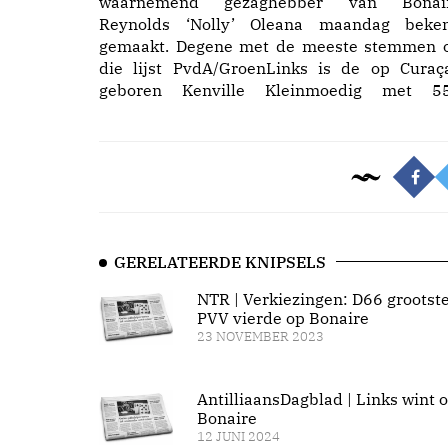
waarnemend gezaghebber van Bonai
Reynolds ‘Nolly’ Oleana maandag beke
gemaakt. Degene met de meeste stemmen 
die lijst PvdA/GroenLinks is de op Curaç
geboren Kenville Kleinmoedig met 5
GERELATEERDE KNIPSELS
NTR | Verkiezingen: D66 grootste
PVV vierde op Bonaire
23 NOVEMBER 2023
AntilliaansDagblad | Links wint 
Bonaire
12 JUNI 2024