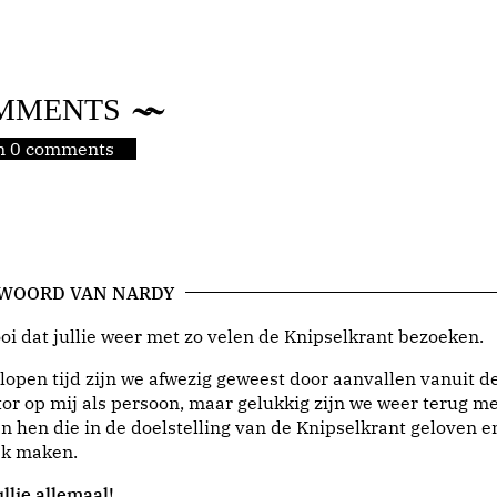
MMENTS
jn 0 comments
 WOORD VAN NARDY
i dat jullie weer met zo velen de Knipselkrant bezoeken.
lopen tijd zijn we afwezig geweest door aanvallen vanuit d
or op mij als persoon, maar gelukkig zijn we weer terug me
n hen die in de doelstelling van de Knipselkrant geloven e
jk maken.
llie allemaal!