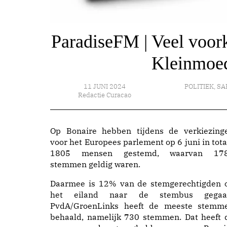
ParadiseFM | Veel voor
Kleinmoed
11 JUNI 2024
POLITIEK
,
SA
Redactie Curacao
Op Bonaire hebben tijdens de verkiezing
voor het Europees parlement op 6 juni in tota
1805 mensen gestemd, waarvan 17
stemmen geldig waren.
Daarmee is 12% van de stemgerechtigden 
het eiland naar de stembus gegaa
PvdA/GroenLinks heeft de meeste stemm
behaald, namelijk 730 stemmen. Dat heeft 