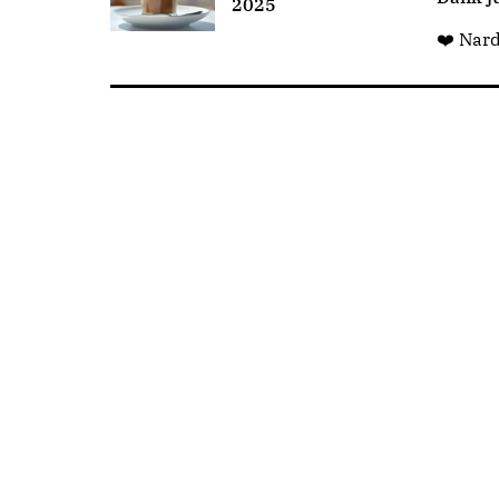
2025
❤️ Nar