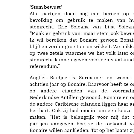
'Stem bewust'
Alle partijen doen nog een beroep op 
bevolking om gebruik te maken van h
stemrecht. Eric Soleana van Lijst Solean
“Maak er gebruik van, maar stem ook bewus
Ik wil bereiken dat Bonaire gewoon Bonai
blijft en verder groeit en ontwikkelt. We mikk
op twee zetels waarmee we het volk later o
stemrecht kunnen geven voor een staatkund
referendum.”
Angliet Baidjoe is Surinamer en woont 
achttien jaar op Bonaire. Daarvoor heeft ze o
op andere eilanden van de voormali
Nederlandse Antillen gewoond. Bonaire en o
de andere Caribische eilanden liggen haar a
het hart. Ook zij had moeite om een keuze 
maken. “Het is belangrijk voor mij dat 
partijen aangeven hoe ze de toekomst v
Bonaire willen aankleden. Tot op het laatst zi