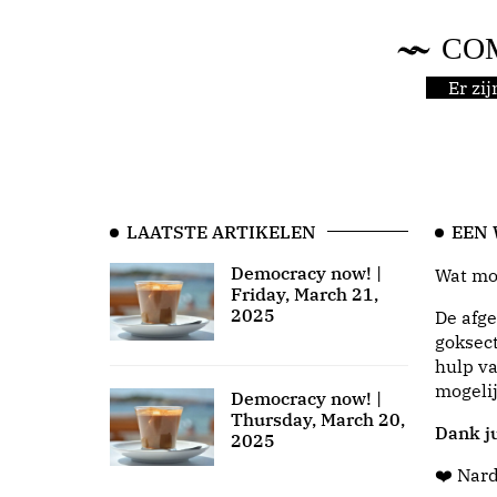
CO
Er zi
LAATSTE ARTIKELEN
EEN
Democracy now! |
Wat moo
Friday, March 21,
2025
De afge
goksect
hulp va
mogeli
Democracy now! |
Thursday, March 20,
Dank ju
2025
❤️ Nar