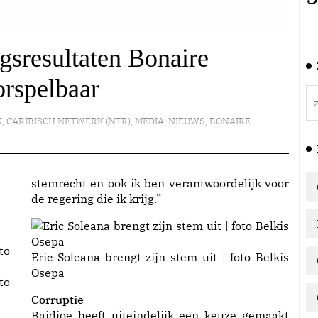
gsresultaten Bonaire
rspelbaar
K
,
CARIBISCH NETWERK (NTR)
,
MEDIA
,
NIEUWS
,
BONAIRE
stemrecht en ook ik ben verantwoordelijk voor
de regering die ik krijg.”
Eric Soleana brengt zijn stem uit | foto Belkis
Osepa
to
Corruptie
Baidjoe heeft uiteindelijk een keuze gemaakt