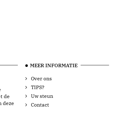
MEER INFORMATIE
Over ons
TIPS?
e
Uw steun
t de
n deze
Contact