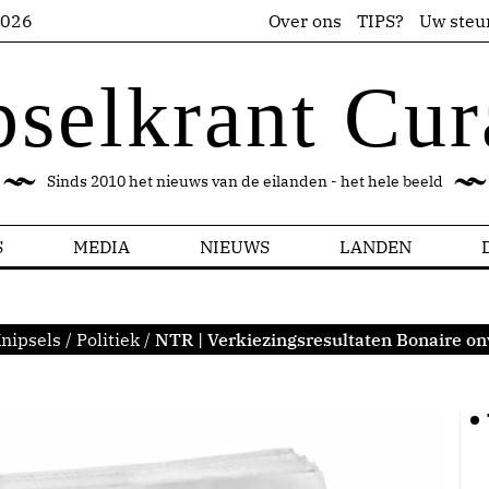
2026
Over ons
TIPS?
Uw steu
pselkrant Cur
Sinds 2010 het nieuws van de eilanden - het hele beeld
S
MEDIA
NIEUWS
LANDEN
nipsels
/
Politiek
/
NTR | Verkiezingsresultaten Bonaire o