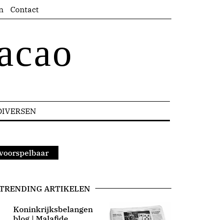
n
Contact
acao
DIVERSEN
nvoorspelbaar
TRENDING ARTIKELEN
Koninkrijksbelangen
blog | Malafide