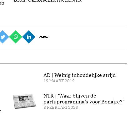
eb
AD | Weinig inhoudelijke strijd
19 MAART 2019
NTR | ‘Waar blijven de
partijprogramma’s voor Bonaire?’
8 FEBRUARI 2023
f