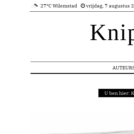
27°C Wilemstad
vrijdag, 7 augustus 
Kni
AUTEUR
U ben hier:
K