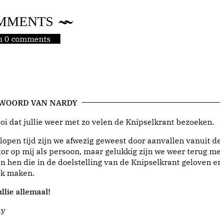
MMENTS
jn 0 comments
 WOORD VAN NARDY
i dat jullie weer met zo velen de Knipselkrant bezoeken.
lopen tijd zijn we afwezig geweest door aanvallen vanuit d
or op mij als persoon, maar gelukkig zijn we weer terug me
n hen die in de doelstelling van de Knipselkrant geloven e
jk maken.
llie allemaal!
dy