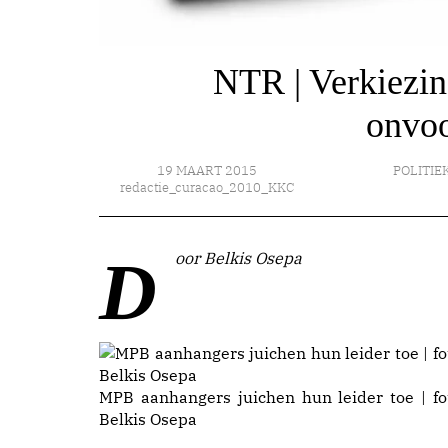
NTR | Verkiezin
onvoo
19 MAART 2015
POLITIE
redactie_curacao_2010_KKC
Door Belkis Osepa
MPB aanhangers juichen hun leider toe | fo
Belkis Osepa