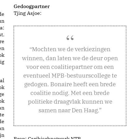
Gedoogpartner
Tjing Asjoe:
de
un
a:
t.
re
en
ochten we de verkiezingen
“M
ok
winnen, dan laten we de deur open
ig
voor een coalitiepartner om een
eventueel MPB-bestuurscollege te
al
gedogen. Bonaire heeft een brede
ok
coalitie nodig. Met een brede
ge
politieke draagvlak kunnen we
ok
an
samen naar Den Haag.”
te
de
an
jn
Bron:
Caribischnetwerk.NTR