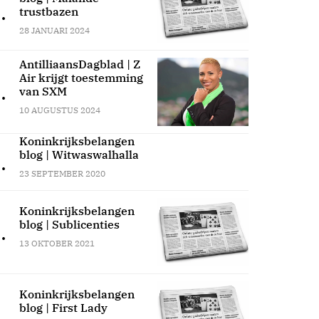
.
trustbazen
28 JANUARI 2024
AntilliaansDagblad | Z
Air krijgt toestemming
.
van SXM
10 AUGUSTUS 2024
Koninkrijksbelangen
blog | Witwaswalhalla
.
23 SEPTEMBER 2020
Koninkrijksbelangen
blog | Sublicenties
.
13 OKTOBER 2021
Koninkrijksbelangen
blog | First Lady
.