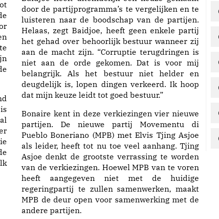
ot
door de partijprogramma’s te vergelijken en te
de
luisteren naar de boodschap van de partijen.
or
Helaas, zegt Baidjoe, heeft geen enkele partij
en
het gehad over behoorlijk bestuur wanneer zij
te
aan de macht zijn. “Corruptie terugdringen is
jn
niet aan de orde gekomen. Dat is voor mij
de
belangrijk. Als het bestuur niet helder en
deugdelijk is, lopen dingen verkeerd. Ik hoop
dat mijn keuze leidt tot goed bestuur.”
nd
is
Bonaire kent in deze verkiezingen vier nieuwe
al
partijen. De nieuwe partij Movementu di
er
Pueblo Boneriano (MPB) met Elvis Tjing Asjoe
ie
als leider, heeft tot nu toe veel aanhang. Tjing
de
Asjoe denkt de grootste verrassing te worden
lk
van de verkiezingen. Hoewel MPB van te voren
heeft aangegeven niet met de huidige
regeringpartij te zullen samenwerken, maakt
MPB de deur open voor samenwerking met de
andere partijen.