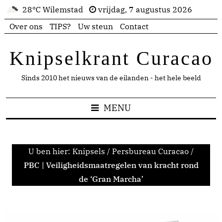
28°C Wilemstad
vrijdag, 7 augustus 2026
Over ons
TIPS?
Uw steun
Contact
Knipselkrant Curacao
Sinds 2010 het nieuws van de eilanden - het hele beeld
MENU
U ben hier:
Knipsels
/
Persbureau Curacao
/
PBC | Veiligheidsmaatregelen van kracht rond
de ‘Gran Marcha’