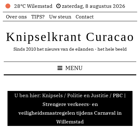
28°C Wilemstad
zaterdag, 8 augustus 2026
Over ons
TIPS?
Uw steun
Contact
Knipselkrant Curacao
Sinds 2010 het nieuws van de eilanden - het hele beeld
MENU
U ben hier:
Knipsels
/
Politie en Justitie
/
PBC |
Strengere verkeers- en
veiligheidsmaatregelen tijdens Carnaval in
Willemstad