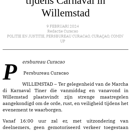
tijdens Carnaval in
Willemstad
9 FEBRUARI 2024
Redactie Curacao
POLITIE EN JUSTITIE
,
PERSBUREAU CURACAO
,
CURAÇAO
,
COMIN'
UP
Persbureau Curacao
Persbureau Curacao
WILLEMSTAD – Ter gelegenheid van de Marcha
di Karnaval Tiner die vanmiddag en vanavond in
Willemstad plaatsvindt zijn strenge maatregelen
aangekondigd om de orde, rust, en veiligheid tijdens het
evenement te waarborgen.
Vanaf 16:00 uur zal er, met uitzondering van
deelnemers, geen gemotoriseerd verkeer toegestaan