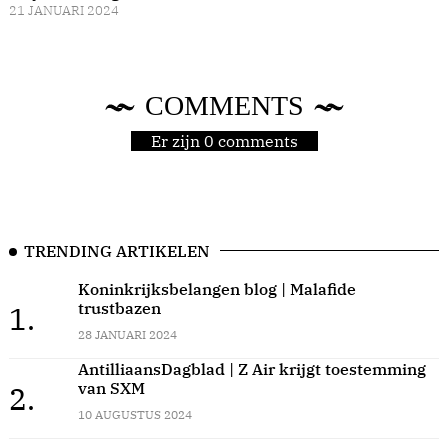
21 JANUARI 2024
COMMENTS
Er zijn 0 comments
TRENDING ARTIKELEN
Koninkrijksbelangen blog | Malafide
trustbazen
1.
28 JANUARI 2024
AntilliaansDagblad | Z Air krijgt toestemming
van SXM
2.
10 AUGUSTUS 2024