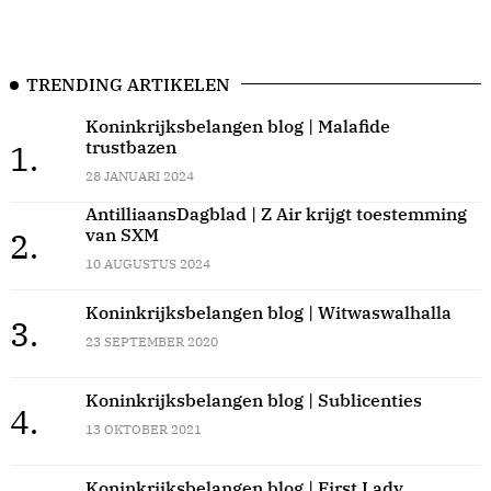
TRENDING ARTIKELEN
Koninkrijksbelangen blog | Malafide
trustbazen
1.
28 JANUARI 2024
AntilliaansDagblad | Z Air krijgt toestemming
van SXM
2.
10 AUGUSTUS 2024
Koninkrijksbelangen blog | Witwaswalhalla
3.
23 SEPTEMBER 2020
Koninkrijksbelangen blog | Sublicenties
4.
13 OKTOBER 2021
Koninkrijksbelangen blog | First Lady