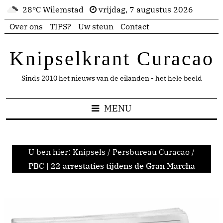
28°C Wilemstad
vrijdag, 7 augustus 2026
Over ons
TIPS?
Uw steun
Contact
Knipselkrant Curacao
Sinds 2010 het nieuws van de eilanden - het hele beeld
MENU
U ben hier:
Knipsels
/
Persbureau Curacao
/
PBC | 22 arrestaties tijdens de Gran Marcha