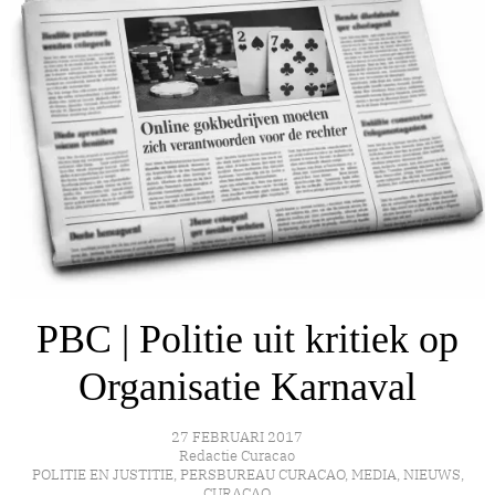
PBC | Politie uit kritiek op
Organisatie Karnaval
27 FEBRUARI 2017
Redactie Curacao
POLITIE EN JUSTITIE
,
PERSBUREAU CURACAO
,
MEDIA
,
NIEUWS
,
CURAÇAO