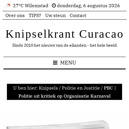
27°C Wilemstad
donderdag, 6 augustus 2026
Over ons
TIPS?
Uw steun
Contact
Knipselkrant Curacao
Sinds 2010 het nieuws van de eilanden - het hele beeld
MENU
U ben hier:
Knipsels
/
Politie en Justitie
/
PBC |
Politie uit kritiek op Organisatie Karnaval