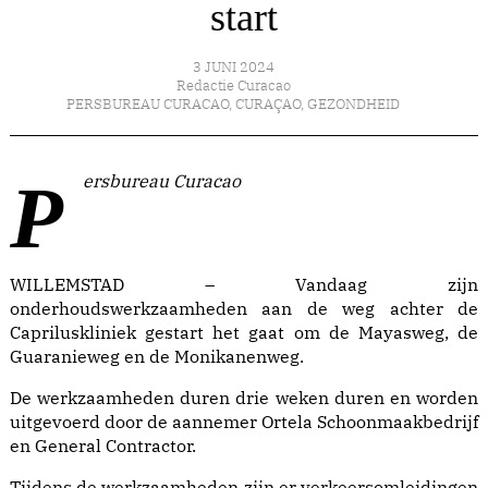
start
3 JUNI 2024
Redactie Curacao
PERSBUREAU CURACAO
,
CURAÇAO
,
GEZONDHEID
Persbureau Curacao
WILLEMSTAD – Vandaag zijn
onderhoudswerkzaamheden aan de weg achter de
Capriluskliniek gestart het gaat om de Mayasweg, de
Guaranieweg en de Monikanenweg.
De werkzaamheden duren drie weken duren en worden
uitgevoerd door de aannemer Ortela Schoonmaakbedrijf
en General Contractor.
Tijdens de werkzaamheden zijn er verkeersomleidingen