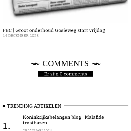
PBC | Groot onderhoud Gosieweg start vrijdag
14 DECEMBER 2023
COMMENTS
Er zijn 0 comments
TRENDING ARTIKELEN
Koninkrijksbelangen blog | Malafide
trustbazen
1.
28 JANUARI 2024