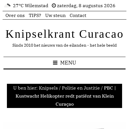
27°C Wilemstad
zaterdag, 8 augustus 2026
Over ons
TIPS?
Uw steun
Contact
Knipselkrant Curacao
Sinds 2010 het nieuws van de eilanden - het hele beeld
MENU
U ben hier:
Knipsels
/
Politie en Justitie
/
PBC |
Kustwacht Helikopter redt patiënt van Klein
Curaçao