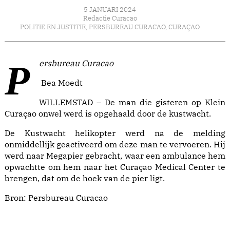
5 JANUARI 2024
Redactie Curacao
POLITIE EN JUSTITIE
,
PERSBUREAU CURACAO
,
CURAÇAO
Persbureau Curacao
Bea Moedt
WILLEMSTAD – De man die gisteren op Klein
Curaçao onwel werd is opgehaald door de kustwacht.
De Kustwacht helikopter werd na de melding
onmiddellijk geactiveerd om deze man te vervoeren. Hij
werd naar Megapier gebracht, waar een ambulance hem
opwachtte om hem naar het Curaçao Medical Center te
brengen, dat om de hoek van de pier ligt.
Bron:
Persbureau Curacao