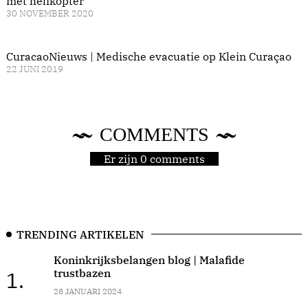
met helikopter
30 NOVEMBER 2020
CuracaoNieuws | Medische evacuatie op Klein Curaçao
22 JUNI 2019
COMMENTS
Er zijn 0 comments
TRENDING ARTIKELEN
Koninkrijksbelangen blog | Malafide
trustbazen
1.
28 JANUARI 2024