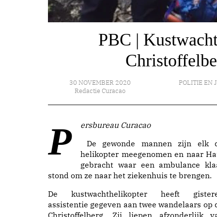
PBC | Kustwacht 
Christoffelbe
30 NOVEMBER 2020
POLITIE EN 
Redactie Curacao
Persbureau Curacao
De gewonde mannen zijn elk 
helikopter meegenomen en naar Ha
gebracht waar een ambulance kla
stond om ze naar het ziekenhuis te brengen.
De kustwachthelikopter heeft gister
assistentie gegeven aan twee wandelaars op 
Christoffelberg. Zij liepen afzonderlijk v