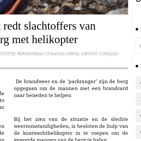
redt slachtoffers van
rg met helikopter
JUSTITIE
,
PERSBUREAU CURACAO
,
MEDIA
,
NIEUWS
,
CURAÇAO
De brandweer en de ‘parkranger’ zijn de berg
opgegaan om de mannen met een brandcard
de
naar beneden te helpen
to
ar
Bij het zien van de situatie en de slechte
en
weersomstandigheden, is besloten de hulp van
de
de kustwachthelikopter in te roepen om de
an
gewonde mannen van de berg te halen.