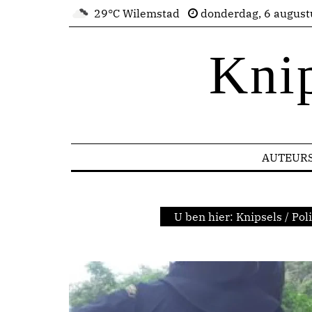
29°C Wilemstad
donderdag, 6 august
Kni
AUTEUR
U ben hier:
Knipsels
/
Poli