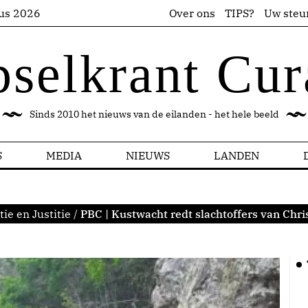
us 2026
Over ons
TIPS?
Uw steu
pselkrant Cur
Sinds 2010 het nieuws van de eilanden - het hele beeld
S
MEDIA
NIEUWS
LANDEN
tie en Justitie
/
PBC | Kustwacht redt slachtoffers van Chri