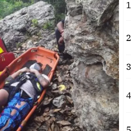
1
2
3
4
5