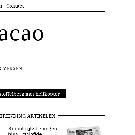
n
Contact
acao
DIVERSEN
stoffelberg met helikopter
TRENDING ARTIKELEN
Koninkrijksbelangen
blog | Malafide