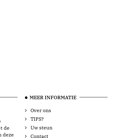
MEER INFORMATIE
Over ons
TIPS?
e
Uw steun
t de
n deze
Contact