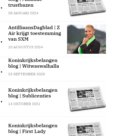
.
trustbazen
28 JANUARI 2024
AntilliaansDagblad | Z
Air krijgt toestemming
.
van SXM
10 AUGUSTUS 2024
Koninkrijksbelangen
blog | Witwaswalhalla
.
23 SEPTEMBER 2020
Koninkrijksbelangen
blog | Sublicenties
.
13 OKTOBER 2021
Koninkrijksbelangen
blog | First Lady
.