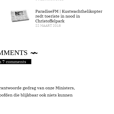
ParadiseFM | Kustwachthelikopter
redt toeriste in nood in
Christoffelpark
22 MAART 2018
MMENTS
jn 7 comments
erantwoorde gedrag van onze Ministers,
hoofden die blijkbaar ook niets kunnen