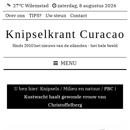
27°C Wilemstad
zaterdag, 8 augustus 2026
Over ons
TIPS?
Uw steun
Contact
Knipselkrant Curacao
Sinds 2010 het nieuws van de eilanden - het hele beeld
MENU
U ben hier:
Knipsels
/
Milieu en natuur
/
PBC |
Kustwacht haalt gewonde vrouw van
Christoffelberg