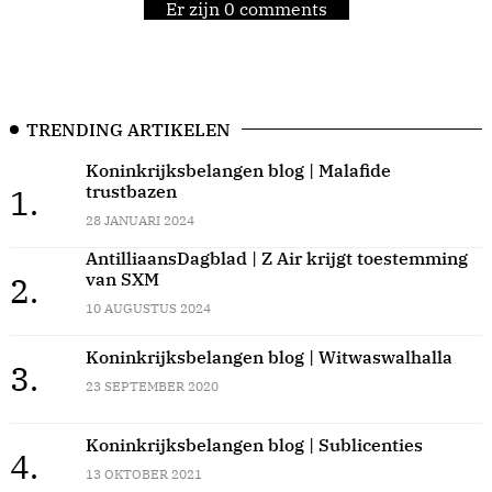
Er zijn 0 comments
TRENDING ARTIKELEN
Koninkrijksbelangen blog | Malafide
trustbazen
1.
28 JANUARI 2024
AntilliaansDagblad | Z Air krijgt toestemming
van SXM
2.
10 AUGUSTUS 2024
Koninkrijksbelangen blog | Witwaswalhalla
3.
23 SEPTEMBER 2020
Koninkrijksbelangen blog | Sublicenties
4.
13 OKTOBER 2021