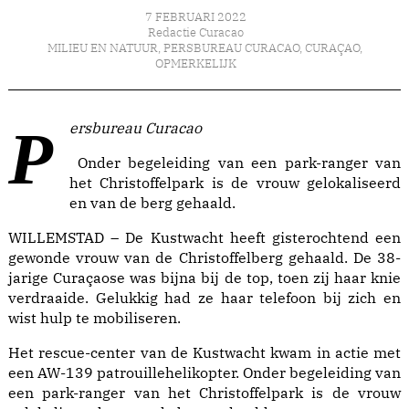
7 FEBRUARI 2022
Redactie Curacao
MILIEU EN NATUUR
,
PERSBUREAU CURACAO
,
CURAÇAO
,
OPMERKELIJK
Persbureau Curacao
Onder begeleiding van een park-ranger van
het Christoffelpark is de vrouw gelokaliseerd
en van de berg gehaald.
WILLEMSTAD – De Kustwacht heeft gisterochtend een
gewonde vrouw van de Christoffelberg gehaald. De 38-
jarige Curaçaose was bijna bij de top, toen zij haar knie
verdraaide. Gelukkig had ze haar telefoon bij zich en
wist hulp te mobiliseren.
Het rescue-center van de Kustwacht kwam in actie met
een AW-139 patrouillehelikopter. Onder begeleiding van
een park-ranger van het Christoffelpark is de vrouw