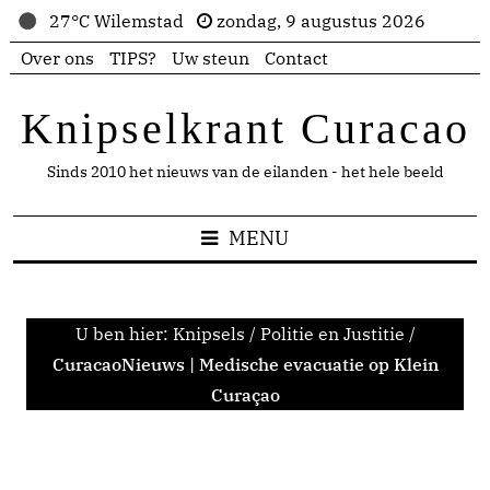
27°C Wilemstad
zondag, 9 augustus 2026
Over ons
TIPS?
Uw steun
Contact
Knipselkrant Curacao
Sinds 2010 het nieuws van de eilanden - het hele beeld
MENU
U ben hier:
Knipsels
/
Politie en Justitie
/
CuracaoNieuws | Medische evacuatie op Klein
Curaçao