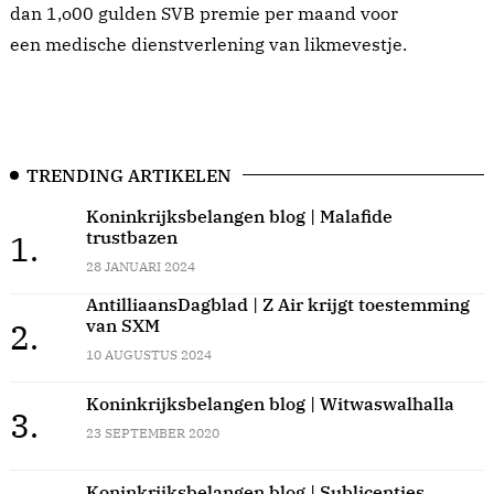
dan 1,o00 gulden SVB premie per maand voor
een medische dienstverlening van likmevestje.
TRENDING ARTIKELEN
Koninkrijksbelangen blog | Malafide
trustbazen
1.
28 JANUARI 2024
AntilliaansDagblad | Z Air krijgt toestemming
van SXM
2.
10 AUGUSTUS 2024
Koninkrijksbelangen blog | Witwaswalhalla
3.
23 SEPTEMBER 2020
Koninkrijksbelangen blog | Sublicenties