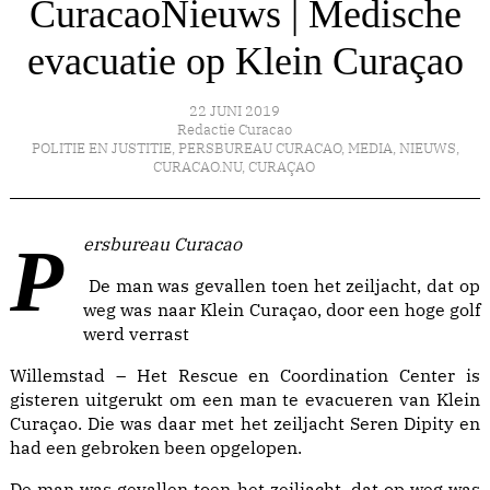
CuracaoNieuws | Medische
evacuatie op Klein Curaçao
22 JUNI 2019
Redactie Curacao
POLITIE EN JUSTITIE
,
PERSBUREAU CURACAO
,
MEDIA
,
NIEUWS
,
CURACAO.NU
,
CURAÇAO
Persbureau Curacao
De man was gevallen toen het zeiljacht, dat op
weg was naar Klein Curaçao, door een hoge golf
werd verrast
Willemstad – Het Rescue en Coordination Center is
gisteren uitgerukt om een man te evacueren van Klein
Curaçao. Die was daar met het zeiljacht Seren Dipity en
had een gebroken been opgelopen.
De man was gevallen toen het zeiljacht, dat op weg was