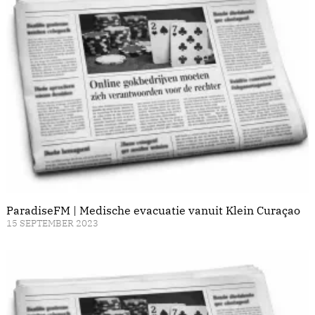
ParadiseFM | Medische evacuatie vanuit Klein Curaçao
15 SEPTEMBER 2023