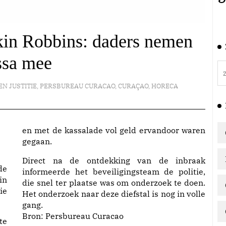
kin Robbins: daders nemen
ssa mee
EN JUSTITIE
,
PERSBUREAU CURACAO
,
CURAÇAO
,
HORECA
en met de kassalade vol geld ervandoor waren
gegaan.
Direct na de ontdekking van de inbraak
de
informeerde het beveiligingsteam de politie,
in
die snel ter plaatse was om onderzoek te doen.
ie
Het onderzoek naar deze diefstal is nog in volle
gang.
Bron:
Persbureau Curacao
te