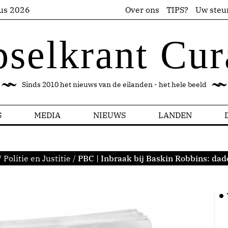
us 2026
Over ons
TIPS?
Uw steu
pselkrant Cur
Sinds 2010 het nieuws van de eilanden - het hele beeld
S
MEDIA
NIEUWS
LANDEN
/
Politie en Justitie
/
PBC | Inbraak bij Baskin Robbins: da