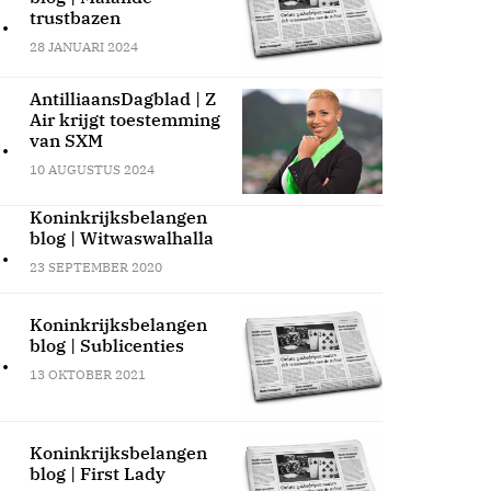
.
trustbazen
28 JANUARI 2024
AntilliaansDagblad | Z
Air krijgt toestemming
.
van SXM
10 AUGUSTUS 2024
Koninkrijksbelangen
blog | Witwaswalhalla
.
23 SEPTEMBER 2020
Koninkrijksbelangen
blog | Sublicenties
.
13 OKTOBER 2021
Koninkrijksbelangen
blog | First Lady
.