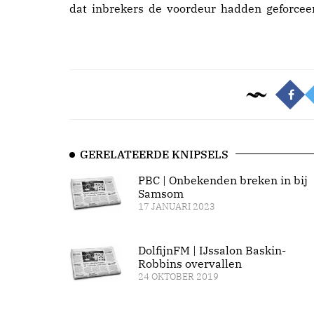
dat inbrekers de voordeur hadden geforcee
GERELATEERDE KNIPSELS
PBC | Onbekenden breken in bij
Samsom
17 JANUARI 2023
DolfijnFM | IJssalon Baskin-
Robbins overvallen
24 OKTOBER 2019