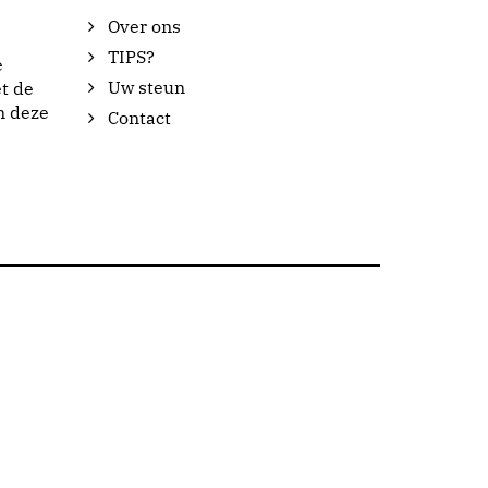
Over ons
TIPS?
e
Uw steun
t de
n deze
Contact