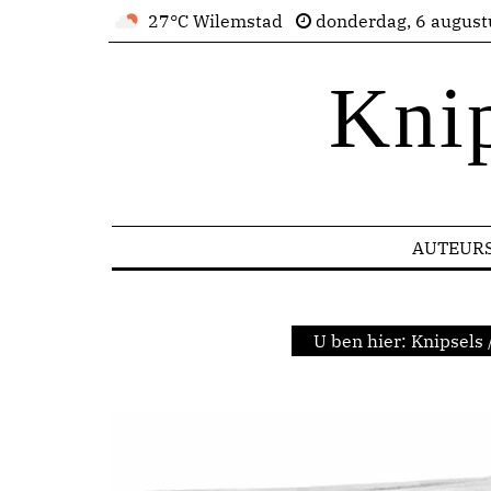
27°C Wilemstad
donderdag, 6 august
Kni
AUTEUR
U ben hier:
Knipsels