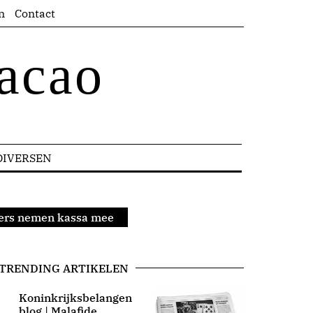
n
Contact
acao
DIVERSEN
ders nemen kassa mee
TRENDING ARTIKELEN
Koninkrijksbelangen
blog | Malafide