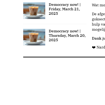
Democracy now! |
Wat moo
Friday, March 21,
2025
De afge
goksect
hulp va
mogeli
Democracy now! |
Thursday, March 20,
Dank ju
2025
❤️ Nar