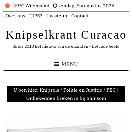
29°C Wilemstad
zondag, 9 augustus 2026
Over ons
TIPS?
Uw steun
Contact
Knipselkrant Curacao
Sinds 2010 het nieuws van de eilanden - het hele beeld
MENU
U ben hier:
Knipsels
/
Politie en Justitie
/
PBC |
Onbekenden breken in bij Samsom