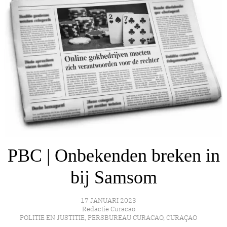
PBC | Onbekenden breken in
bij Samsom
17 JANUARI 2023
Redactie Curacao
POLITIE EN JUSTITIE
,
PERSBUREAU CURACAO
,
CURAÇAO