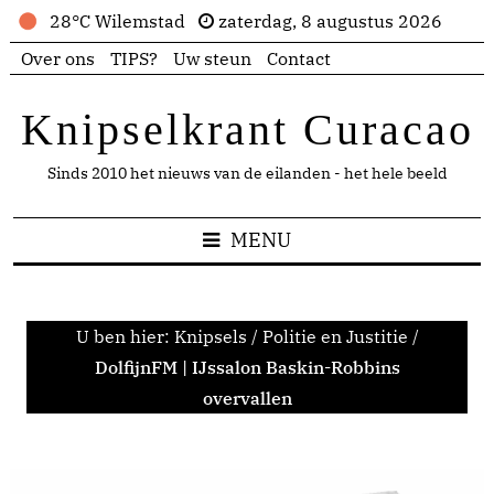
28°C Wilemstad
zaterdag, 8 augustus 2026
Over ons
TIPS?
Uw steun
Contact
Knipselkrant Curacao
Sinds 2010 het nieuws van de eilanden - het hele beeld
MENU
U ben hier:
Knipsels
/
Politie en Justitie
/
DolfijnFM | IJssalon Baskin-Robbins
overvallen