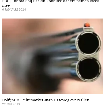
PBC | Inbraak bij Baskin Robbins: daders nemen kassa
mee
6 JANUARI 2024
DolfijnFM | Minimarket Juan Hatoweg overvallen
22 MEI 2019