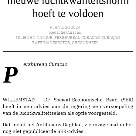
nieuwe luchtkwaliteitsnorm
hoeft te voldoen
9 JANUARI 2024
Redactie Curacao
MILIEU EN NATUUR
,
PERSBUREAU CURACAO
,
CURAÇAO
,
RAFFINAGESECTOR
,
GEZONDHEID
Persbureau Curacao
WILLEMSTAD – De Sociaal-Economische Raad (SER)
heeft in een advies aan de regering een versoepeling
van de luchtkwaliteitseisen als optie voorgesteld.
Dat meldt het Antilliaans Dagblad, zie inzage had in het
nog niet gepubliceerde SER-advies.