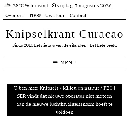
28°C Wilemstad
vrijdag, 7 augustus 2026
Over ons
TIPS?
Uw steun
Contact
Knipselkrant Curacao
Sinds 2010 het nieuws van de eilanden - het hele beeld
MENU
U ben hier:
Knipsels
/
Milieu en natuur
/
PBC |
SER vindt dat nieuwe operator niet meteen
aan de nieuwe luchtkwaliteitsnorm hoeft te
voldoen